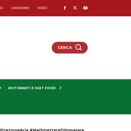
GI
UMORISMO
VIDEO
CERCA
RISTORANTI E FAST FOOD
iltrazioneAria #MaiSmettereDiImparare