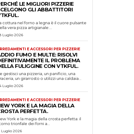
ERCHÉ LE MIGLIORI PIZZERIE
SCELGONO GLI ABBATTITORI
VTKFUL.
a cottura nel forno a legna è il cuore pulsante
ella vera pizza artigianale:...
8 Luglio 2026
RREDAMENTI E ACCESSORI PER PIZZERIE
DDIO FUMO E MULTE: RISOLVI
DEFINITIVAMENTE IL PROBLEMA
DELLA FULIGGINE CON VTKFUL.
e gestisci una pizzeria, un panificio, una
raceria, un girarrosto o utilizzi una caldaia...
4 Luglio 2026
RREDAMENTI E ACCESSORI PER PIZZERIE
NEW YORK E LA MAGIA DELLA
CROSTA PERFETTA.
ew York e la magia della crosta perfetta: il
itorno trionfale dei forni a...
1 Luglio 2026