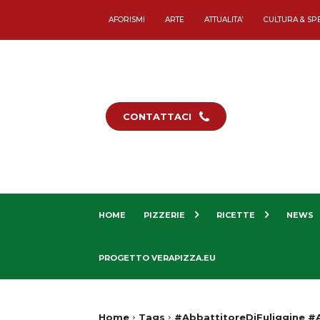
AFORISMI
ARTE
ATTUALITA’
CULTURA & SP
CONTATTACI
HOME
PIZZERIE
RICETTE
NEWS
PROGETTO VERAPIZZA.EU
Home
Tags
#AbbattitoreDiFuliggine #A