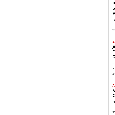
P
L
d
2
A
A
S
b
2
A
N
r
2