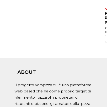
A
F
P
F
Profe
f
1
ABOUT
Il progetto verapizza.eu è una piattaforma
web based che ha come proprio target di
riferimento i pizzaioli, i proprietari di
ristoranti e pizzerie, gli amatori della pizza