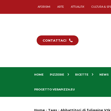
AFORISMI
ARTE
ATTUALITA’
CULTURA & SP
CONTATTACI
HOME
PIZZERIE
RICETTE
NEWS
PROGETTO VERAPIZZA.EU
Home
Tags
Abbattitori di fuliggine Vtkf