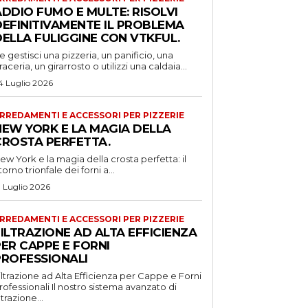
DDIO FUMO E MULTE: RISOLVI
DEFINITIVAMENTE IL PROBLEMA
DELLA FULIGGINE CON VTKFUL.
e gestisci una pizzeria, un panificio, una
raceria, un girarrosto o utilizzi una caldaia...
4 Luglio 2026
RREDAMENTI E ACCESSORI PER PIZZERIE
NEW YORK E LA MAGIA DELLA
CROSTA PERFETTA.
ew York e la magia della crosta perfetta: il
itorno trionfale dei forni a...
1 Luglio 2026
RREDAMENTI E ACCESSORI PER PIZZERIE
ILTRAZIONE AD ALTA EFFICIENZA
ER CAPPE E FORNI
PROFESSIONALI
iltrazione ad Alta Efficienza per Cappe e Forni
ssionali Il nostro sistema avanzato di
iltrazione...