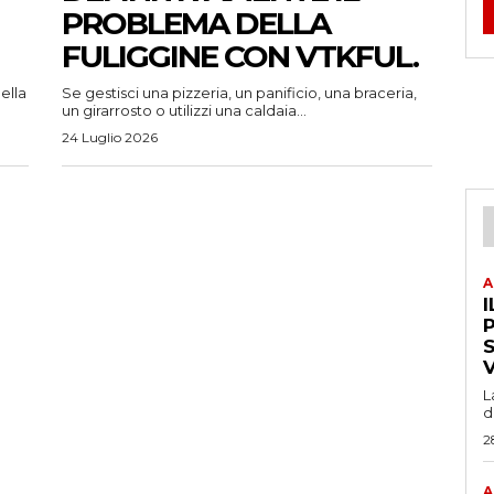
PROBLEMA DELLA
FULIGGINE CON VTKFUL.
ella
Se gestisci una pizzeria, un panificio, una braceria,
un girarrosto o utilizzi una caldaia...
24 Luglio 2026
A
I
P
L
d
2
A