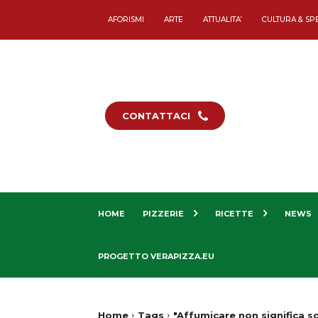
AFORISMI
ARTE
ATTUALITA’
CULTURA & SP
CONTATTACI
HOME
PIZZERIE
RICETTE
NEWS
PROGETTO VERAPIZZA.EU
Home
Tags
"Affumicare non significa s