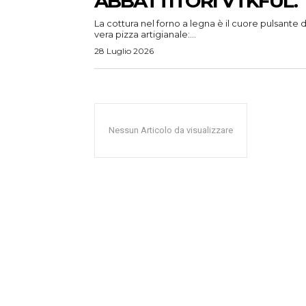
ABBATTITORI VTKFUL.
La cottura nel forno a legna è il cuore pulsante d
vera pizza artigianale:...
28 Luglio 2026
Nessun Articolo da visualizzare