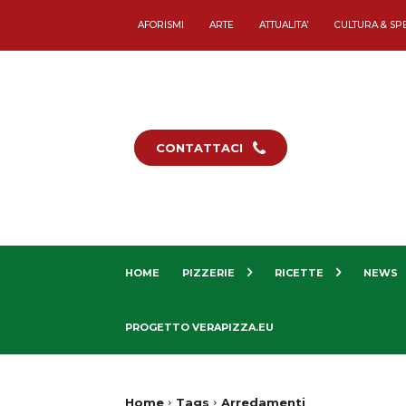
AFORISMI
ARTE
ATTUALITA’
CULTURA & SP
CONTATTACI
HOME
PIZZERIE
RICETTE
NEWS
PROGETTO VERAPIZZA.EU
Home
Tags
Arredamenti