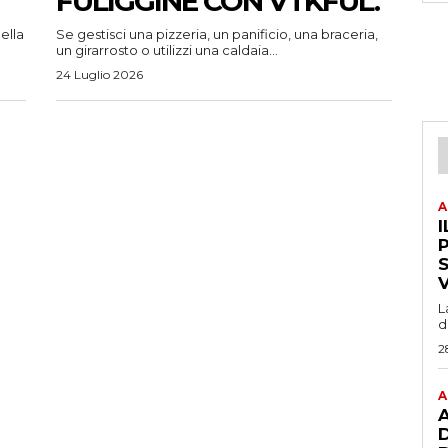
FULIGGINE CON VTKFUL.
ella
Se gestisci una pizzeria, un panificio, una braceria,
un girarrosto o utilizzi una caldaia...
24 Luglio 2026
A
I
P
L
d
2
A
A