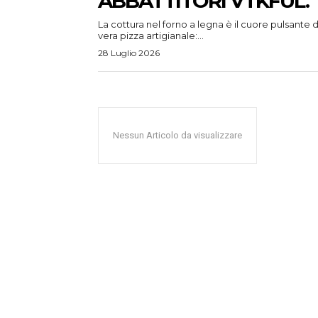
ABBATTITORI VTKFUL.
La cottura nel forno a legna è il cuore pulsante d
vera pizza artigianale:...
28 Luglio 2026
Nessun Articolo da visualizzare