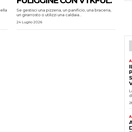
FULIGGINE CON VTKFUL.
ella
Se gestisci una pizzeria, un panificio, una braceria,
un girarrosto o utilizzi una caldaia...
24 Luglio 2026
A
I
P
L
d
2
A
A