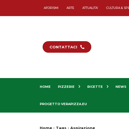
AFORISMI
ARTE
ATTUALITA’
CULTURA & SP
CONTATTACI
HOME
PIZZERIE
RICETTE
NEWS
PROGETTO VERAPIZZA.EU
Home
Tags
Aspirazione