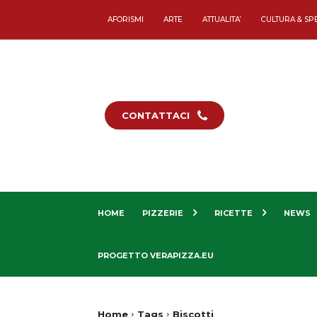
AFORISMI
ARTE
ATTUALITA’
CULTURA & SP
CONTATTACI
HOME
PIZZERIE
RICETTE
NEWS
PROGETTO VERAPIZZA.EU
Home
Tags
Biscotti