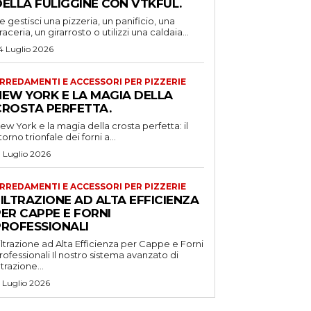
DELLA FULIGGINE CON VTKFUL.
e gestisci una pizzeria, un panificio, una
raceria, un girarrosto o utilizzi una caldaia...
4 Luglio 2026
RREDAMENTI E ACCESSORI PER PIZZERIE
NEW YORK E LA MAGIA DELLA
CROSTA PERFETTA.
ew York e la magia della crosta perfetta: il
itorno trionfale dei forni a...
1 Luglio 2026
RREDAMENTI E ACCESSORI PER PIZZERIE
ILTRAZIONE AD ALTA EFFICIENZA
ER CAPPE E FORNI
PROFESSIONALI
iltrazione ad Alta Efficienza per Cappe e Forni
ssionali Il nostro sistema avanzato di
iltrazione...
5 Luglio 2026