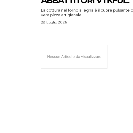
ABBATTITORI VTKFUL.
La cottura nel forno a legna è il cuore pulsante d
vera pizza artigianale:...
28 Luglio 2026
Nessun Articolo da visualizzare