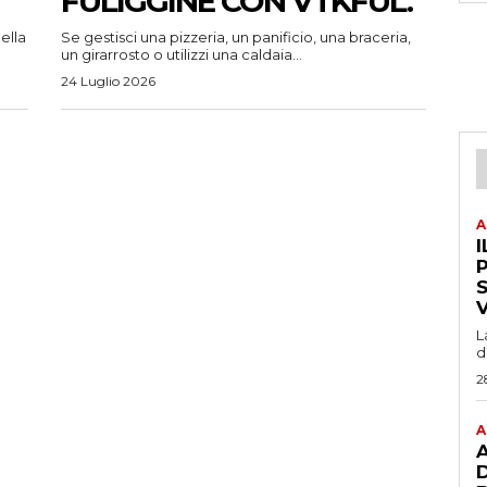
FULIGGINE CON VTKFUL.
ella
Se gestisci una pizzeria, un panificio, una braceria,
un girarrosto o utilizzi una caldaia...
24 Luglio 2026
A
I
P
L
d
2
A
A