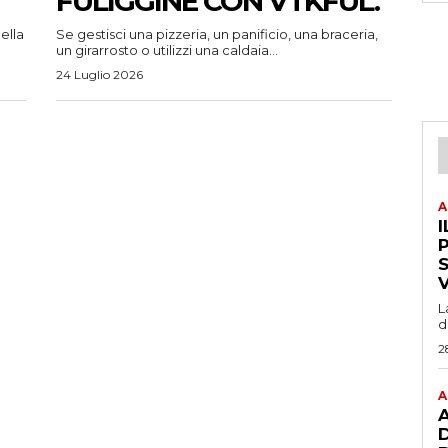
FULIGGINE CON VTKFUL.
ella
Se gestisci una pizzeria, un panificio, una braceria,
un girarrosto o utilizzi una caldaia...
24 Luglio 2026
A
I
P
L
d
2
A
A