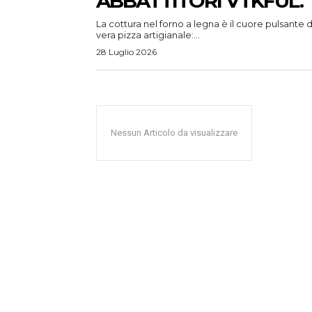
ABBATTITORI VTKFUL.
La cottura nel forno a legna è il cuore pulsante d
vera pizza artigianale:...
28 Luglio 2026
Nessun Articolo da visualizzare