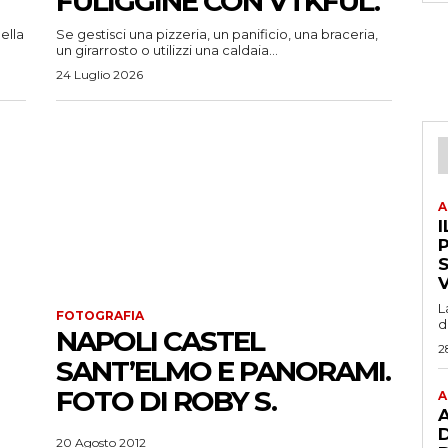
FULIGGINE CON VTKFUL.
ella
Se gestisci una pizzeria, un panificio, una braceria,
un girarrosto o utilizzi una caldaia...
24 Luglio 2026
A
I
P
L
FOTOGRAFIA
d
NAPOLI CASTEL
2
SANT’ELMO E PANORAMI.
FOTO DI ROBY S.
A
A
20 Agosto 2012