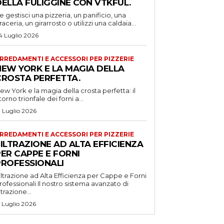
DELLA FULIGGINE CON VTKFUL.
e gestisci una pizzeria, un panificio, una
raceria, un girarrosto o utilizzi una caldaia...
4 Luglio 2026
RREDAMENTI E ACCESSORI PER PIZZERIE
NEW YORK E LA MAGIA DELLA
CROSTA PERFETTA.
ew York e la magia della crosta perfetta: il
itorno trionfale dei forni a...
1 Luglio 2026
RREDAMENTI E ACCESSORI PER PIZZERIE
ILTRAZIONE AD ALTA EFFICIENZA
ER CAPPE E FORNI
PROFESSIONALI
iltrazione ad Alta Efficienza per Cappe e Forni
ssionali Il nostro sistema avanzato di
iltrazione...
5 Luglio 2026