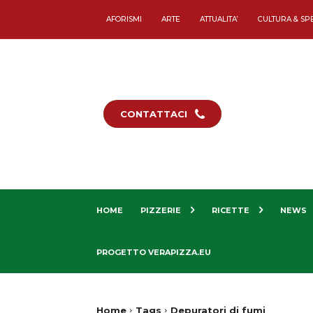
AFORISMI
ARTE
ATTUALITA’
CULTURA & SP
CONTATTACI
HOME
PIZZERIE
RICETTE
NEWS
PROGETTO VERAPIZZA.EU
Home
Tags
Depuratori di fumi