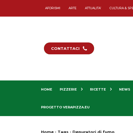
AFORISMI
ARTE
ATTUALITA’
CULTURA & SP
CONTATTACI
HOME
PIZZERIE
RICETTE
NEWS
PROGETTO VERAPIZZA.EU
Home
Tags
Depuratori di fumo