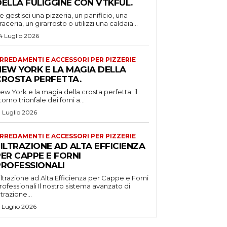
DELLA FULIGGINE CON VTKFUL.
e gestisci una pizzeria, un panificio, una
raceria, un girarrosto o utilizzi una caldaia...
4 Luglio 2026
RREDAMENTI E ACCESSORI PER PIZZERIE
NEW YORK E LA MAGIA DELLA
CROSTA PERFETTA.
ew York e la magia della crosta perfetta: il
itorno trionfale dei forni a...
1 Luglio 2026
RREDAMENTI E ACCESSORI PER PIZZERIE
ILTRAZIONE AD ALTA EFFICIENZA
ER CAPPE E FORNI
PROFESSIONALI
iltrazione ad Alta Efficienza per Cappe e Forni
ssionali Il nostro sistema avanzato di
iltrazione...
5 Luglio 2026