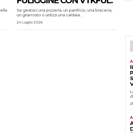
FULIGGINE CON VTKFUL.
ella
Se gestisci una pizzeria, un panificio, una braceria,
un girarrosto o utilizzi una caldaia...
24 Luglio 2026
A
I
P
L
d
2
A
A