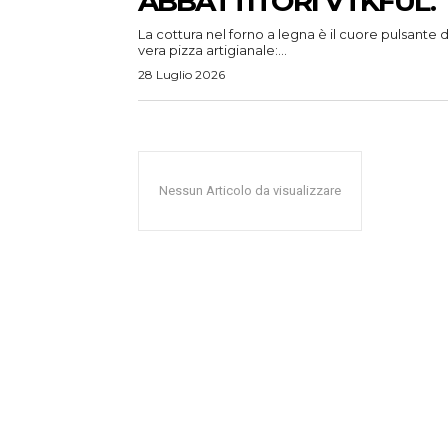
ABBATTITORI VTKFUL.
La cottura nel forno a legna è il cuore pulsante d
vera pizza artigianale:...
28 Luglio 2026
Nessun Articolo da visualizzare