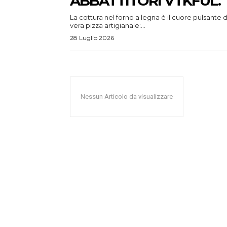
ABBATTITORI VTKFUL.
La cottura nel forno a legna è il cuore pulsante d
vera pizza artigianale:...
28 Luglio 2026
Nessun Articolo da visualizzare