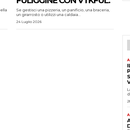
FULIGGINE CON VTKFUL.
ella
Se gestisci una pizzeria, un panificio, una braceria,
un girarrosto o utilizzi una caldaia...
24 Luglio 2026
A
I
P
L
d
2
A
A