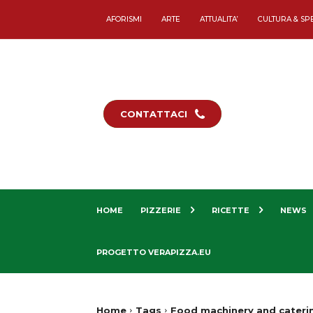
AFORISMI
ARTE
ATTUALITA’
CULTURA & SP
CONTATTACI
HOME
PIZZERIE
RICETTE
NEWS
PROGETTO VERAPIZZA.EU
Home
Tags
Food machinery and cater