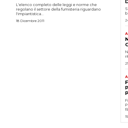
L'elenco completo delle leggi e norme che
S
regolano il settore della fumisteria riguardano
b
l'impiantistica...
2
18 Dicembre 2011
A
N
r
2
A
F
P
F
Profe
f
1