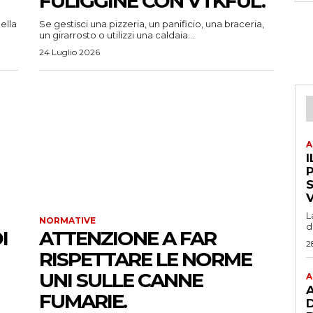
FULIGGINE CON VTKFUL.
ella
Se gestisci una pizzeria, un panificio, una braceria,
un girarrosto o utilizzi una caldaia...
24 Luglio 2026
A
I
P
L
NORMATIVE
d
I
ATTENZIONE A FAR
2
RISPETTARE LE NORME
UNI SULLE CANNE
A
A
FUMARIE.