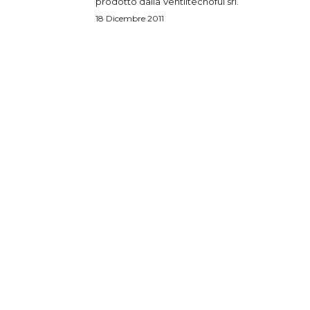
prodotto dalla Ventiltecnoful srl.
18 Dicembre 2011