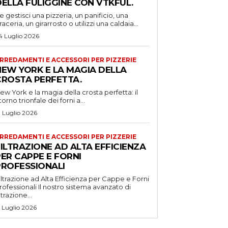
DELLA FULIGGINE CON VTKFUL.
e gestisci una pizzeria, un panificio, una
raceria, un girarrosto o utilizzi una caldaia...
4 Luglio 2026
RREDAMENTI E ACCESSORI PER PIZZERIE
NEW YORK E LA MAGIA DELLA
CROSTA PERFETTA.
ew York e la magia della crosta perfetta: il
itorno trionfale dei forni a...
1 Luglio 2026
RREDAMENTI E ACCESSORI PER PIZZERIE
ILTRAZIONE AD ALTA EFFICIENZA
ER CAPPE E FORNI
PROFESSIONALI
iltrazione ad Alta Efficienza per Cappe e Forni
ssionali Il nostro sistema avanzato di
iltrazione...
5 Luglio 2026