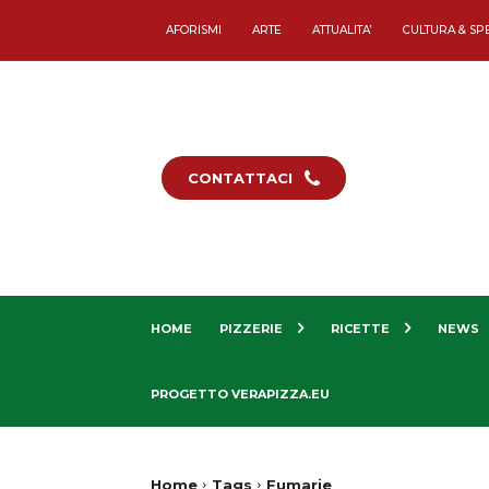
AFORISMI
ARTE
ATTUALITA’
CULTURA & SP
CONTATTACI
HOME
PIZZERIE
RICETTE
NEWS
PROGETTO VERAPIZZA.EU
Home
Tags
Fumarie