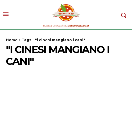
Home
Tags
"i cinesi mangiano i cani"
"I CINESI MANGIANO I
CANI"