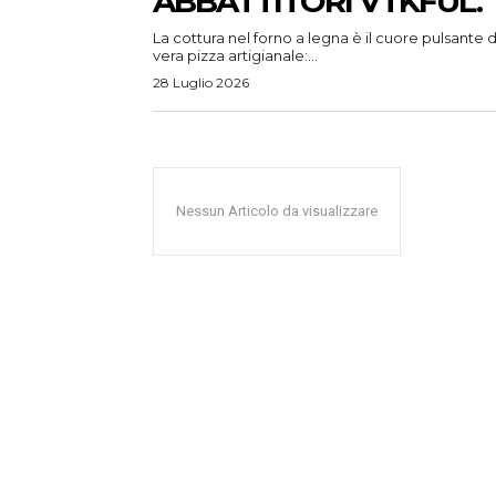
ABBATTITORI VTKFUL.
La cottura nel forno a legna è il cuore pulsante d
vera pizza artigianale:...
28 Luglio 2026
Nessun Articolo da visualizzare