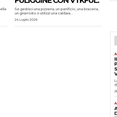
FULIGGINE CON VTKFUL.
ella
Se gestisci una pizzeria, un panificio, una braceria,
un girarrosto o utilizzi una caldaia...
24 Luglio 2026
A
I
P
L
d
2
A
A