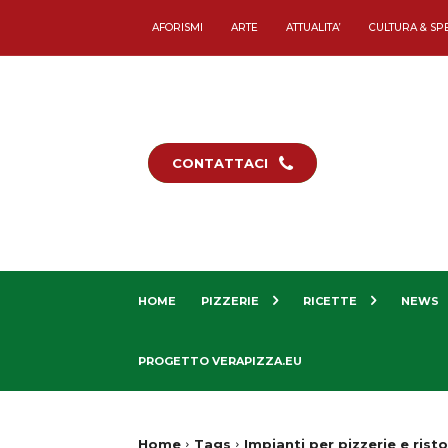
AFORISMI
ARTE
ATTUALITA’
CULTURA & SP
CONTATTACI
HOME
PIZZERIE
RICETTE
NEWS
PROGETTO VERAPIZZA.EU
Home
Tags
Impianti per pizzerie e risto