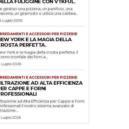
DELLA FULIGGINE CON VTKFUL.
e gestisci una pizzeria, un panificio, una
raceria, un girarrosto o utilizzi una caldaia...
4 Luglio 2026
RREDAMENTI E ACCESSORI PER PIZZERIE
NEW YORK E LA MAGIA DELLA
CROSTA PERFETTA.
ew York e la magia della crosta perfetta: il
itorno trionfale dei forni a...
1 Luglio 2026
RREDAMENTI E ACCESSORI PER PIZZERIE
ILTRAZIONE AD ALTA EFFICIENZA
ER CAPPE E FORNI
PROFESSIONALI
iltrazione ad Alta Efficienza per Cappe e Forni
ssionali Il nostro sistema avanzato di
iltrazione...
5 Luglio 2026