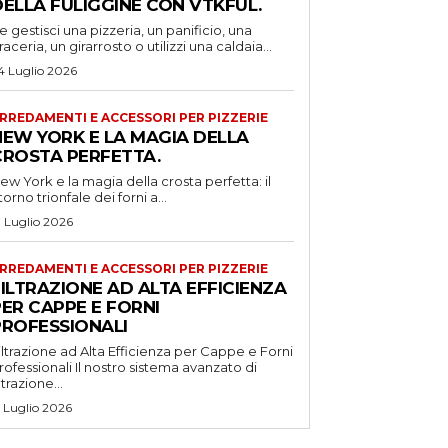
DELLA FULIGGINE CON VTKFUL.
e gestisci una pizzeria, un panificio, una
raceria, un girarrosto o utilizzi una caldaia...
4 Luglio 2026
RREDAMENTI E ACCESSORI PER PIZZERIE
NEW YORK E LA MAGIA DELLA
CROSTA PERFETTA.
ew York e la magia della crosta perfetta: il
itorno trionfale dei forni a...
1 Luglio 2026
RREDAMENTI E ACCESSORI PER PIZZERIE
ILTRAZIONE AD ALTA EFFICIENZA
ER CAPPE E FORNI
PROFESSIONALI
iltrazione ad Alta Efficienza per Cappe e Forni
ssionali Il nostro sistema avanzato di
iltrazione...
5 Luglio 2026