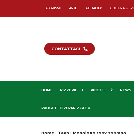
AFORISMI
ARTE
ATTUALITA’
CULTURA & SP
CONTATTACI
HOME
PIZZERIE
RICETTE
NEWS
PROGETTO VERAPIZZA.EU
Home
Tags
Monologo roby soprano