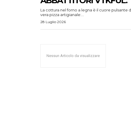
ABBATTITORI VTKFUL.
La cottura nel forno a legna è il cuore pulsante d
vera pizza artigianale:...
28 Luglio 2026
Nessun Articolo da visualizzare