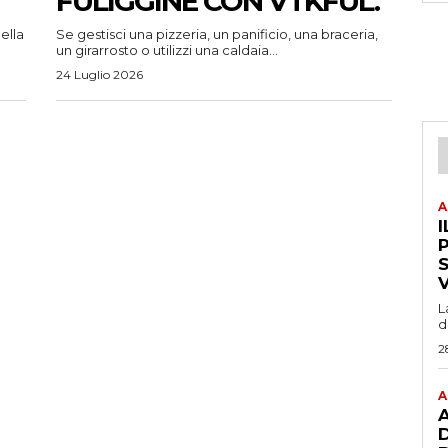
FULIGGINE CON VTKFUL.
ella
Se gestisci una pizzeria, un panificio, una braceria,
un girarrosto o utilizzi una caldaia...
24 Luglio 2026
A
I
P
L
d
2
A
A