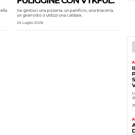
FULIGGINE CON VTKFUL.
ella
Se gestisci una pizzeria, un panificio, una braceria,
un girarrosto o utilizzi una caldaia...
24 Luglio 2026
A
I
P
L
d
2
A
A