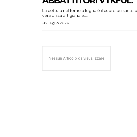
ABBATTITORI VTKFUL.
La cottura nel forno a legna è il cuore pulsante d
vera pizza artigianale:...
28 Luglio 2026
Nessun Articolo da visualizzare