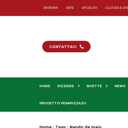
AFORISMI
ARTE
ATTUALITA’
CULTURA & SP
CONTATTACI
HOME
PIZZERIE
RICETTE
NEWS
PROGETTO VERAPIZZA.EU
Home
Tags
Nando de maio