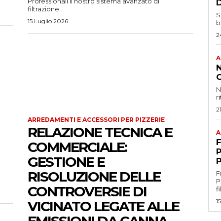
Professionali Il nostro sistema avanzato di
filtrazione...
S
15 Luglio 2026
b
2
A
N
r
2
ARREDAMENTI E ACCESSORI PER PIZZERIE
RELAZIONE TECNICA E
A
F
COMMERCIALE:
P
GESTIONE E
RISOLUZIONE DELLE
F
Profe
CONTROVERSIE DI
f
1
VICINATO LEGATE ALLE
EMISSIONI DA CANNA