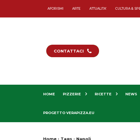
AFORISMI
ARTE
ATTUALITA’
CULTURA & SP
CONTATTACI
HOME
PIZZERIE
RICETTE
NEWS
PROGETTO VERAPIZZA.EU
Home
Tags
Napoli