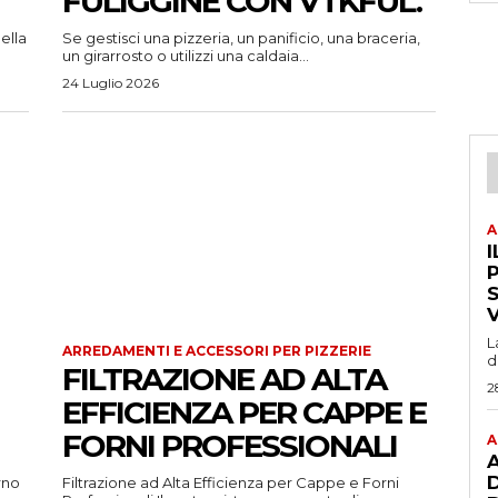
FULIGGINE CON VTKFUL.
ella
Se gestisci una pizzeria, un panificio, una braceria,
un girarrosto o utilizzi una caldaia...
24 Luglio 2026
A
I
P
L
ARREDAMENTI E ACCESSORI PER PIZZERIE
d
FILTRAZIONE AD ALTA
2
EFFICIENZA PER CAPPE E
FORNI PROFESSIONALI
A
A
rno
Filtrazione ad Alta Efficienza per Cappe e Forni