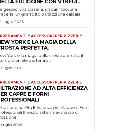
DELLA FULIGGINE CON VTKFUL.
e gestisci una pizzeria, un panificio, una
raceria, un girarrosto o utilizzi una caldaia...
4 Luglio 2026
RREDAMENTI E ACCESSORI PER PIZZERIE
NEW YORK E LA MAGIA DELLA
CROSTA PERFETTA.
ew York e la magia della crosta perfetta: il
itorno trionfale dei forni a...
1 Luglio 2026
RREDAMENTI E ACCESSORI PER PIZZERIE
ILTRAZIONE AD ALTA EFFICIENZA
ER CAPPE E FORNI
PROFESSIONALI
iltrazione ad Alta Efficienza per Cappe e Forni
ssionali Il nostro sistema avanzato di
iltrazione...
5 Luglio 2026