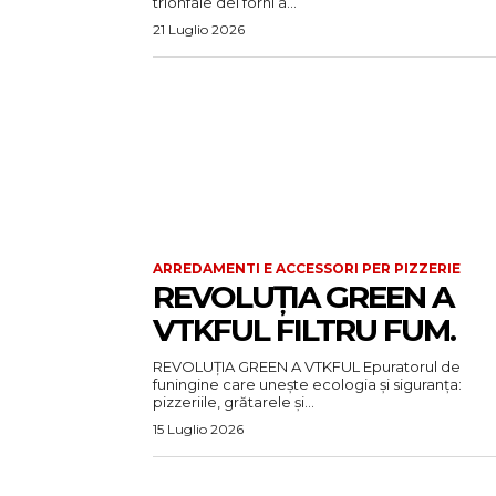
trionfale dei forni a...
21 Luglio 2026
ARREDAMENTI E ACCESSORI PER PIZZERIE
REVOLUȚIA GREEN A
VTKFUL FILTRU FUM.
REVOLUȚIA GREEN A VTKFUL Epuratorul de
funingine care unește ecologia și siguranța:
pizzeriile, grătarele și...
15 Luglio 2026