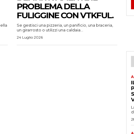
PROBLEMA DELLA
FULIGGINE CON VTKFUL.
ella
Se gestisci una pizzeria, un panificio, una braceria,
un girarrosto o utilizzi una caldaia...
24 Luglio 2026
A
I
P
L
d
2
A