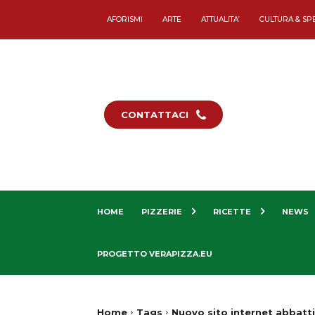
AFORISMI
ARTE
ATTUALITA’
CULTURA & SP
CONTATTACI
HOME
PIZZERIE
RICETTE
NEWS
PROGETTO VERAPIZZA.EU
Home
Tags
Nuovo sito internet abbatti