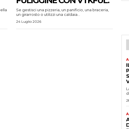
FULIGGINE CON VTKFUL.
ella
Se gestisci una pizzeria, un panificio, una braceria,
un girarrosto o utilizzi una caldaia...
24 Luglio 2026
A
I
P
L
d
2
A
A