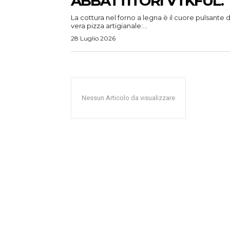
ABBATTITORI VTKFUL.
La cottura nel forno a legna è il cuore pulsante d
vera pizza artigianale:...
28 Luglio 2026
Nessun Articolo da visualizzare