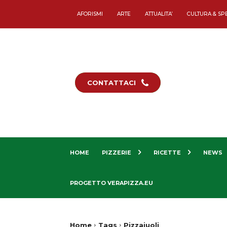
AFORISMI
ARTE
ATTUALITA’
CULTURA & SP
CONTATTACI
HOME
PIZZERIE
RICETTE
NEWS
PROGETTO VERAPIZZA.EU
Home
Tags
Pizzaiuoli