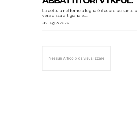
ABBATTITORI VTKFUL.
La cottura nel forno a legna è il cuore pulsante d
vera pizza artigianale:...
28 Luglio 2026
Nessun Articolo da visualizzare