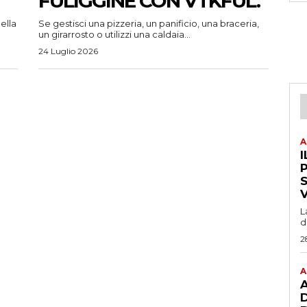
FULIGGINE CON VTKFUL.
ella
Se gestisci una pizzeria, un panificio, una braceria,
un girarrosto o utilizzi una caldaia...
24 Luglio 2026
A
I
P
L
d
2
A
A