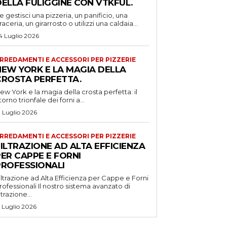
DELLA FULIGGINE CON VTKFUL.
e gestisci una pizzeria, un panificio, una
raceria, un girarrosto o utilizzi una caldaia...
4 Luglio 2026
RREDAMENTI E ACCESSORI PER PIZZERIE
NEW YORK E LA MAGIA DELLA
CROSTA PERFETTA.
ew York e la magia della crosta perfetta: il
itorno trionfale dei forni a...
1 Luglio 2026
RREDAMENTI E ACCESSORI PER PIZZERIE
ILTRAZIONE AD ALTA EFFICIENZA
ER CAPPE E FORNI
PROFESSIONALI
iltrazione ad Alta Efficienza per Cappe e Forni
ssionali Il nostro sistema avanzato di
iltrazione...
5 Luglio 2026