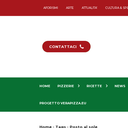
AFORISMI
ARTE
ATTUALITA’
CULTURA & SP
CONTATTACI
HOME
PIZZERIE
RICETTE
NEWS
PROGETTO VERAPIZZA.EU
Home
Tags
Posto al sole