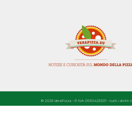
© 2025 VeraPizza - P.IVA 09304231211 - tutti i diritti 