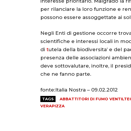
interesse prioritario. Malgrado la r
per rilanciare la loro funzione e ren
possono essere assoggettate ai soli i
Negli Enti di gestione occorre trov
scientifiche e interessi locali in m
di
t
utela della biodiversita’ e del 
presenza delle associazioni ambient
deve sottovalutare, inoltre, il presi
che ne fanno parte.
fonte:Italia Nostra – 09.02.2012
TAGS
ABBATTITORI DI FUMO VENTILT
VERAPIZZA