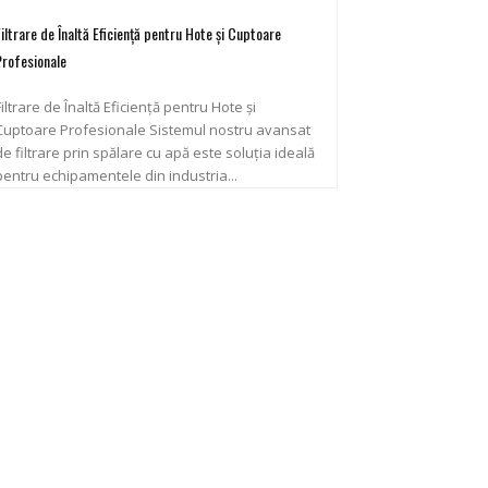
Filtrare de Înaltă Eficiență pentru Hote și Cuptoare
Profesionale
Filtrare de Înaltă Eficiență pentru Hote și
uptoare Profesionale Sistemul nostru avansat
de filtrare prin spălare cu apă este soluția ideală
pentru echipamentele din industria...