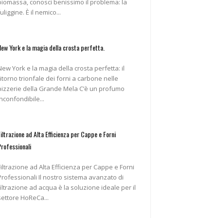
biomassa, conosci benissimo il problema: la
fuliggine. È il nemico...
New York e la magia della crosta perfetta.
New York e la magia della crosta perfetta: il
ritorno trionfale dei forni a carbone nelle
pizzerie della Grande Mela C’è un profumo
inconfondibile...
Filtrazione ad Alta Efficienza per Cappe e Forni
Professionali
Filtrazione ad Alta Efficienza per Cappe e Forni
ofessionali Il nostro sistema avanzato di
filtrazione ad acqua è la soluzione ideale per il
settore HoReCa...