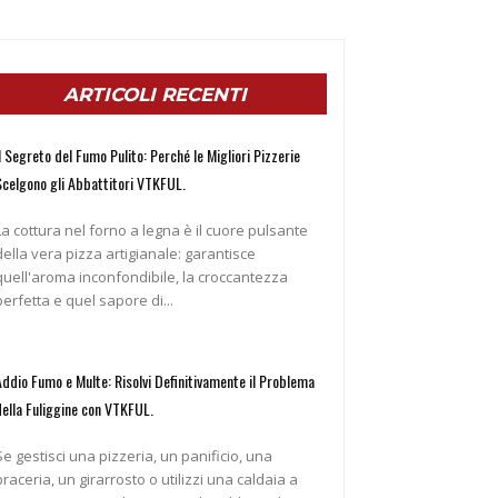
ARTICOLI RECENTI
l Segreto del Fumo Pulito: Perché le Migliori Pizzerie
Scelgono gli Abbattitori VTKFUL.
La cottura nel forno a legna è il cuore pulsante
della vera pizza artigianale: garantisce
quell'aroma inconfondibile, la croccantezza
perfetta e quel sapore di...
Addio Fumo e Multe: Risolvi Definitivamente il Problema
della Fuliggine con VTKFUL.
Se gestisci una pizzeria, un panificio, una
braceria, un girarrosto o utilizzi una caldaia a