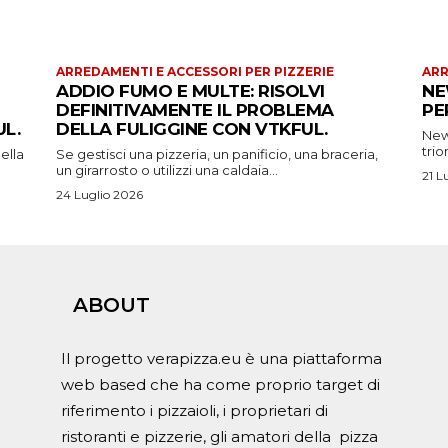
ARREDAMENTI E ACCESSORI PER PIZZERIE
ARR
ADDIO FUMO E MULTE: RISOLVI
NE
DEFINITIVAMENTE IL PROBLEMA
PE
L.
DELLA FULIGGINE CON VTKFUL.
New 
trio
ella
Se gestisci una pizzeria, un panificio, una braceria,
un girarrosto o utilizzi una caldaia...
21 L
24 Luglio 2026
ABOUT
Il progetto verapizza.eu è una piattaforma
web based che ha come proprio target di
riferimento i pizzaioli, i proprietari di
ristoranti e pizzerie, gli amatori della pizza