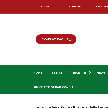
AFORISMI
ARTE
ATTUALITA’
CULTURA & SP
CONTATTACI
HOME
PIZZERIE
RICETTE
NEWS
PROGETTO VERAPIZZA.EU
Home
La Vera Pizza
Riforma della Legge