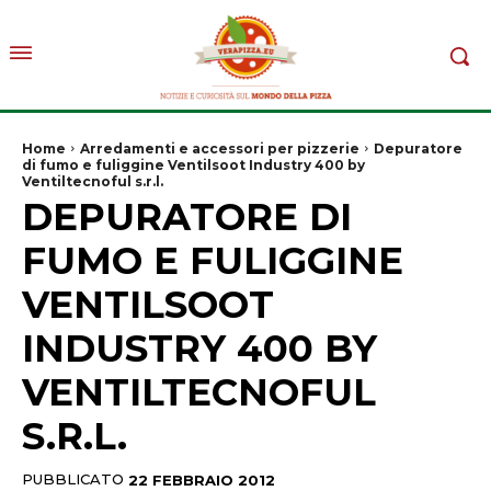
Home
Arredamenti e accessori per pizzerie
Depuratore
di fumo e fuliggine Ventilsoot Industry 400 by
Ventiltecnoful s.r.l.
DEPURATORE DI
FUMO E FULIGGINE
VENTILSOOT
INDUSTRY 400 BY
VENTILTECNOFUL
S.R.L.
PUBBLICATO
22 FEBBRAIO 2012