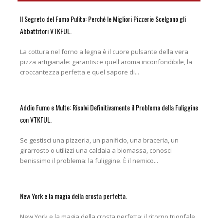
Il Segreto del Fumo Pulito: Perché le Migliori Pizzerie Scelgono gli
Abbattitori VTKFUL.
La cottura nel forno a legna è il cuore pulsante della vera
pizza artigianale: garantisce quell'aroma inconfondibile, la
croccantezza perfetta e quel sapore di...
Addio Fumo e Multe: Risolvi Definitivamente il Problema della Fuliggine
con VTKFUL.
Se gestisci una pizzeria, un panificio, una braceria, un
girarrosto o utilizzi una caldaia a biomassa, conosci
benissimo il problema: la fuliggine. È il nemico...
New York e la magia della crosta perfetta.
New York e la magia della crosta perfetta: il ritorno trionfale