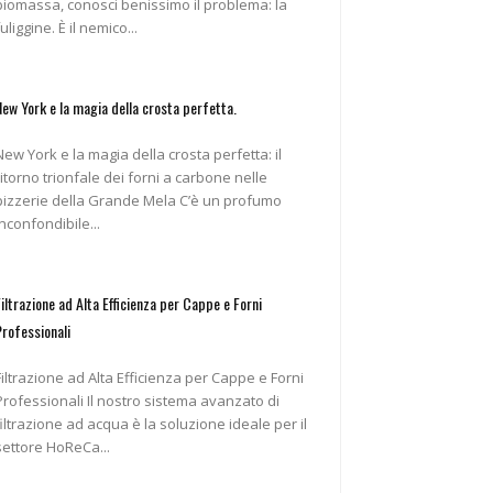
biomassa, conosci benissimo il problema: la
fuliggine. È il nemico...
New York e la magia della crosta perfetta.
New York e la magia della crosta perfetta: il
ritorno trionfale dei forni a carbone nelle
pizzerie della Grande Mela C’è un profumo
inconfondibile...
Filtrazione ad Alta Efficienza per Cappe e Forni
Professionali
Filtrazione ad Alta Efficienza per Cappe e Forni
ofessionali Il nostro sistema avanzato di
filtrazione ad acqua è la soluzione ideale per il
settore HoReCa...