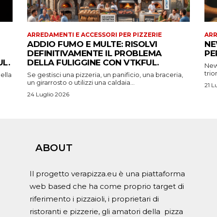
ARREDAMENTI E ACCESSORI PER PIZZERIE
ARR
ADDIO FUMO E MULTE: RISOLVI
NE
DEFINITIVAMENTE IL PROBLEMA
PE
L.
DELLA FULIGGINE CON VTKFUL.
New 
trio
ella
Se gestisci una pizzeria, un panificio, una braceria,
un girarrosto o utilizzi una caldaia...
21 L
24 Luglio 2026
ABOUT
Il progetto verapizza.eu è una piattaforma
web based che ha come proprio target di
riferimento i pizzaioli, i proprietari di
ristoranti e pizzerie, gli amatori della pizza