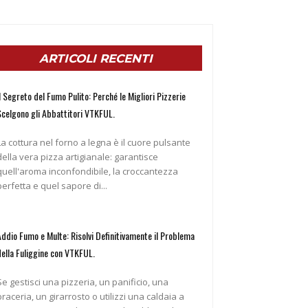
ARTICOLI RECENTI
l Segreto del Fumo Pulito: Perché le Migliori Pizzerie
Scelgono gli Abbattitori VTKFUL.
La cottura nel forno a legna è il cuore pulsante
della vera pizza artigianale: garantisce
quell'aroma inconfondibile, la croccantezza
perfetta e quel sapore di...
Addio Fumo e Multe: Risolvi Definitivamente il Problema
della Fuliggine con VTKFUL.
Se gestisci una pizzeria, un panificio, una
braceria, un girarrosto o utilizzi una caldaia a