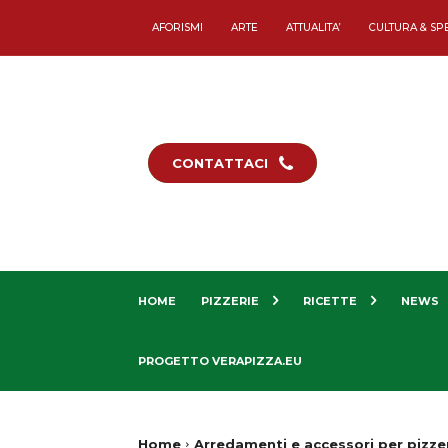
AFORISMI
ARTE
ATTUALITA’
CULTURA & SP
CONTATTACI
HOME
PIZZERIE
RICETTE
NEWS
PROGETTO VERAPIZZA.EU
Home
Arredamenti e accessori per pizze