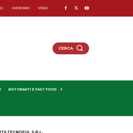
GI
UMORISMO
VIDEO
CERCA
RISTORANTI E FAST FOOD
ILTECNOFUL S.R.L.