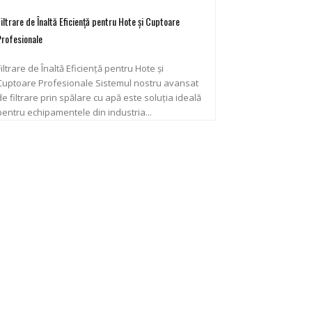
Filtrare de Înaltă Eficiență pentru Hote și Cuptoare
Profesionale
Filtrare de Înaltă Eficiență pentru Hote și
uptoare Profesionale Sistemul nostru avansat
de filtrare prin spălare cu apă este soluția ideală
pentru echipamentele din industria...