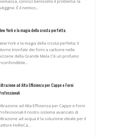
biomassa, conosci benissimo il problema: la
fuliggine. È il nemico...
New York e la magia della crosta perfetta.
New York e la magia della crosta perfetta: il
ritorno trionfale dei forni a carbone nelle
pizzerie della Grande Mela C’è un profumo
inconfondibile...
Filtrazione ad Alta Efficienza per Cappe e Forni
Professionali
Filtrazione ad Alta Efficienza per Cappe e Forni
ofessionali Il nostro sistema avanzato di
filtrazione ad acqua è la soluzione ideale per il
settore HoReCa...