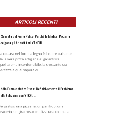
ARTICOLI RECENTI
l Segreto del Fumo Pulito: Perché le Migliori Pizzerie
Scelgono gli Abbattitori VTKFUL.
La cottura nel forno a legna è il cuore pulsante
della vera pizza artigianale: garantisce
quell'aroma inconfondibile, la croccantezza
perfetta e quel sapore di...
Addio Fumo e Multe: Risolvi Definitivamente il Problema
della Fuliggine con VTKFUL.
Se gestisci una pizzeria, un panificio, una
braceria, un girarrosto o utilizzi una caldaia a