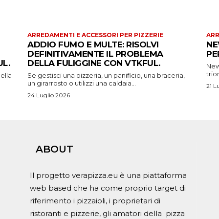
ARREDAMENTI E ACCESSORI PER PIZZERIE
ARR
ADDIO FUMO E MULTE: RISOLVI
NE
DEFINITIVAMENTE IL PROBLEMA
PE
L.
DELLA FULIGGINE CON VTKFUL.
New 
trio
ella
Se gestisci una pizzeria, un panificio, una braceria,
un girarrosto o utilizzi una caldaia...
21 L
24 Luglio 2026
ABOUT
Il progetto verapizza.eu è una piattaforma
web based che ha come proprio target di
riferimento i pizzaioli, i proprietari di
ristoranti e pizzerie, gli amatori della pizza