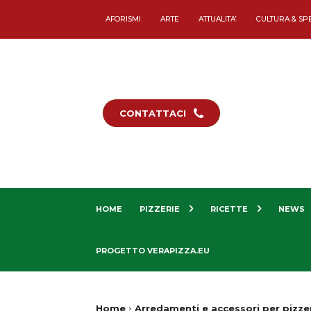
AFORISMI
ARTE
ATTUALITA’
CULTURA & SP
CONTATTACI
HOME
PIZZERIE
RICETTE
NEWS
PROGETTO VERAPIZZA.EU
Home
Arredamenti e accessori per pizze