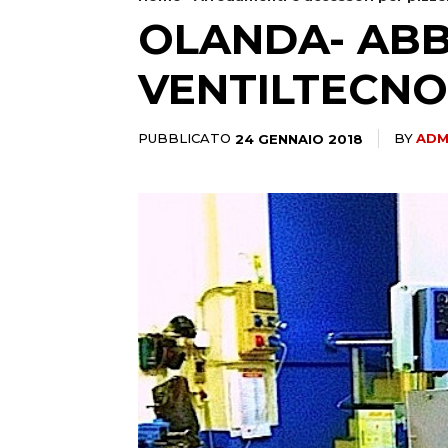
OLANDA- ABB
VENTILTECNO
PUBBLICATO
24 GENNAIO 2018
BY
ADM