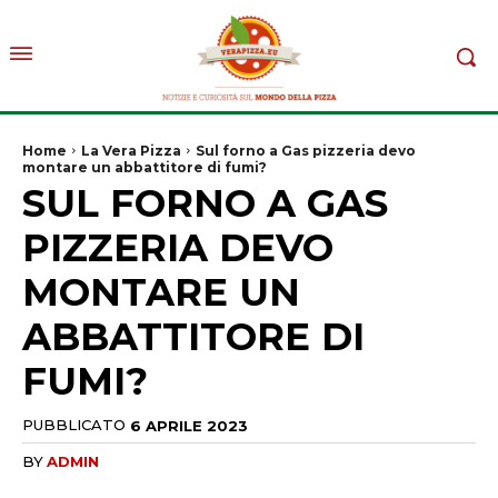
Home
La Vera Pizza
Sul forno a Gas pizzeria devo
montare un abbattitore di fumi?
SUL FORNO A GAS
PIZZERIA DEVO
MONTARE UN
ABBATTITORE DI
FUMI?
PUBBLICATO
6 APRILE 2023
BY
ADMIN