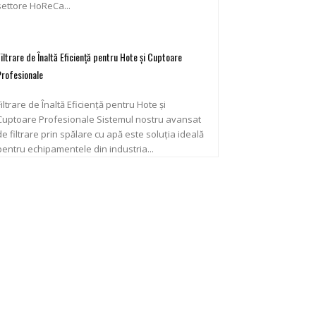
settore HoReCa...
Filtrare de Înaltă Eficiență pentru Hote și Cuptoare
Profesionale
Filtrare de Înaltă Eficiență pentru Hote și
uptoare Profesionale Sistemul nostru avansat
de filtrare prin spălare cu apă este soluția ideală
pentru echipamentele din industria...