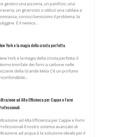
Se gestisci una pizzeria, un panificio, una
braceria, un girarrosto o utilizzi una caldaia a
biomassa, conosci benissimo il problema: la
fuliggine. È il nemico...
New York e la magia della crosta perfetta.
New York e la magia della crosta perfetta: il
ritorno trionfale dei forni a carbone nelle
pizzerie della Grande Mela C’è un profumo
inconfondibile...
Filtrazione ad Alta Efficienza per Cappe e Forni
Professionali
Filtrazione ad Alta Efficienza per Cappe e Forni
ofessionali Il nostro sistema avanzato di
filtrazione ad acqua è la soluzione ideale per il