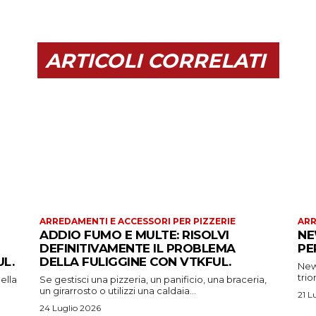
ARTICOLI CORRELATI
ARREDAMENTI E ACCESSORI PER PIZZERIE
ARR
ADDIO FUMO E MULTE: RISOLVI
NE
DEFINITIVAMENTE IL PROBLEMA
PE
L.
DELLA FULIGGINE CON VTKFUL.
New 
trio
ella
Se gestisci una pizzeria, un panificio, una braceria,
un girarrosto o utilizzi una caldaia...
21 L
24 Luglio 2026