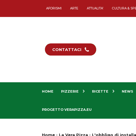
AFORISMI
ARTE
ATTUALITA’
CULTURA & SP
CONTATTACI
HOME
PIZZERIE
RICETTE
NEWS
PROGETTO VERAPIZZA.EU
Home
La Vera Pizza
L'obbligo di install