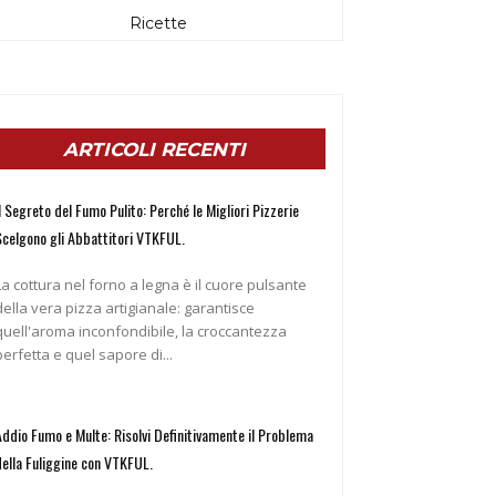
Ricette
ARTICOLI RECENTI
l Segreto del Fumo Pulito: Perché le Migliori Pizzerie
Scelgono gli Abbattitori VTKFUL.
La cottura nel forno a legna è il cuore pulsante
della vera pizza artigianale: garantisce
quell'aroma inconfondibile, la croccantezza
perfetta e quel sapore di...
Addio Fumo e Multe: Risolvi Definitivamente il Problema
della Fuliggine con VTKFUL.