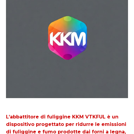
L’abbattitore di fuliggine KKM VTKFUL è un
dispositivo progettato per ridurre le emissioni
di fuliggine e fumo prodotte dai forni a legna,