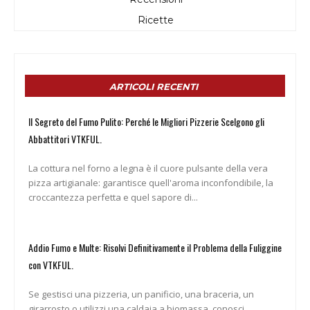
Ricette
ARTICOLI RECENTI
Il Segreto del Fumo Pulito: Perché le Migliori Pizzerie Scelgono gli
Abbattitori VTKFUL.
La cottura nel forno a legna è il cuore pulsante della vera
pizza artigianale: garantisce quell'aroma inconfondibile, la
croccantezza perfetta e quel sapore di...
Addio Fumo e Multe: Risolvi Definitivamente il Problema della Fuliggine
con VTKFUL.
Se gestisci una pizzeria, un panificio, una braceria, un
girarrosto o utilizzi una caldaia a biomassa, conosci