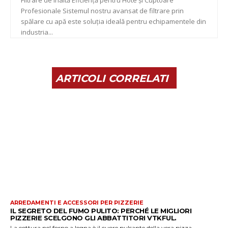
Profesionale Sistemul nostru avansat de filtrare prin
spălare cu apă este soluția ideală pentru echipamentele din
industria...
ARTICOLI CORRELATI
ARREDAMENTI E ACCESSORI PER PIZZERIE
IL SEGRETO DEL FUMO PULITO: PERCHÉ LE MIGLIORI
PIZZERIE SCELGONO GLI ABBATTITORI VTKFUL.
La cottura nel forno a legna è il cuore pulsante della vera pizza