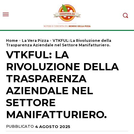
Home
La Vera Pizza
VTKFUL: La Rivoluzione della
Trasparenza Aziendale nel Settore Manifatturiero.
VTKFUL: LA
RIVOLUZIONE DELLA
TRASPARENZA
AZIENDALE NEL
SETTORE
MANIFATTURIERO.
PUBBLICATO
4 AGOSTO 2025