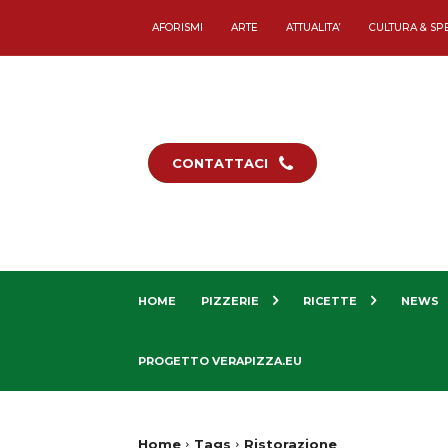
AFORISMI
ARTE
ATTUALITA’
CULTURA & SP
CONTATTACI
HOME
PIZZERIE
RICETTE
NEWS
PROGETTO VERAPIZZA.EU
Home
Tags
Ristorazione