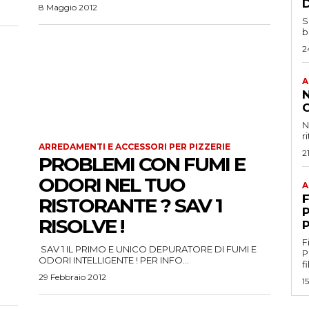
8 Maggio 2012
S
b
2
A
N
r
ARREDAMENTI E ACCESSORI PER PIZZERIE
2
PROBLEMI CON FUMI E
ODORI NEL TUO
A
F
RISTORANTE ? SAV 1
P
RISOLVE !
F
SAV 1 IL PRIMO E UNICO DEPURATORE DI FUMI E
Profe
ODORI INTELLIGENTE ! PER INFO...
f
29 Febbraio 2012
1