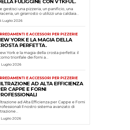
DELLA FULIGGINE CON VTKFUL.
e gestisci una pizzeria, un panificio, una
raceria, un girarrosto o utilizzi una caldaia...
4 Luglio 2026
RREDAMENTI E ACCESSORI PER PIZZERIE
NEW YORK E LA MAGIA DELLA
CROSTA PERFETTA.
ew York e la magia della crosta perfetta: il
itorno trionfale dei forni a...
1 Luglio 2026
RREDAMENTI E ACCESSORI PER PIZZERIE
ILTRAZIONE AD ALTA EFFICIENZA
ER CAPPE E FORNI
PROFESSIONALI
iltrazione ad Alta Efficienza per Cappe e Forni
ssionali Il nostro sistema avanzato di
iltrazione...
5 Luglio 2026