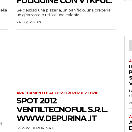
FULIGGINE CON VTKFUL.
ella
Se gestisci una pizzeria, un panificio, una braceria,
un girarrosto o utilizzi una caldaia...
24 Luglio 2026
A
I
P
L
ARREDAMENTI E ACCESSORI PER PIZZERIE
d
SPOT 2012
2
VENTILTECNOFUL S.R.L.
WWW.DEPURINA .IT
A
A
WWW.DEPURINA.IT