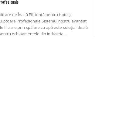
Profesionale
Filtrare de Înaltă Eficiență pentru Hote și
uptoare Profesionale Sistemul nostru avansat
de filtrare prin spălare cu apă este soluția ideală
pentru echipamentele din industria...