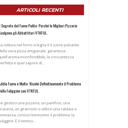
ARTICOLI RECENTI
l Segreto del Fumo Pulito: Perché le Migliori Pizzerie
Scelgono gli Abbattitori VTKFUL.
La cottura nel forno a legna è il cuore pulsante
della vera pizza artigianale: garantisce
quell'aroma inconfondibile, la croccantezza
perfetta e quel sapore di...
Addio Fumo e Multe: Risolvi Definitivamente il Problema
della Fuliggine con VTKFUL.
Se gestisci una pizzeria, un panificio, una
braceria, un girarrosto o utilizzi una caldaia a
biomassa, conosci benissimo il problema: la
fuliggine. È il nemico...