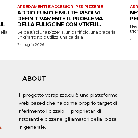
ARREDAMENTI E ACCESSORI PER PIZZERIE
ARR
ADDIO FUMO E MULTE: RISOLVI
NE
DEFINITIVAMENTE IL PROBLEMA
PE
L.
DELLA FULIGGINE CON VTKFUL.
New 
trio
ella
Se gestisci una pizzeria, un panificio, una braceria,
un girarrosto o utilizzi una caldaia...
21 L
24 Luglio 2026
ABOUT
Il progetto verapizza.eu è una piattaforma
web based che ha come proprio target di
riferimento i pizzaioli, i proprietari di
ristoranti e pizzerie, gli amatori della pizza
in generale.