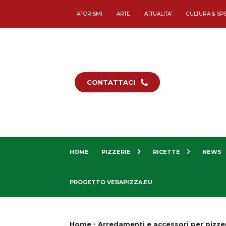
AFORISMI
ARTE
ATTUALITA’
CULTURA & SP
CONTATTACI
HOME
PIZZERIE
RICETTE
NEWS
PROGETTO VERAPIZZA.EU
Home
Arredamenti e accessori per pizze