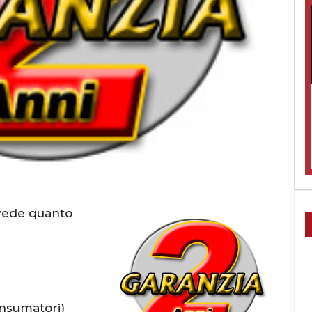
vede quanto
onsumatori)