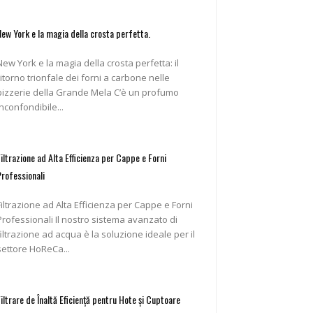
New York e la magia della crosta perfetta.
New York e la magia della crosta perfetta: il
ritorno trionfale dei forni a carbone nelle
pizzerie della Grande Mela C’è un profumo
inconfondibile...
Filtrazione ad Alta Efficienza per Cappe e Forni
Professionali
Filtrazione ad Alta Efficienza per Cappe e Forni
ofessionali Il nostro sistema avanzato di
filtrazione ad acqua è la soluzione ideale per il
settore HoReCa...
Filtrare de Înaltă Eficiență pentru Hote și Cuptoare