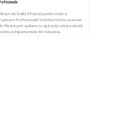
Profesionale
Filtrare de Înaltă Eficiență pentru Hote și
uptoare Profesionale Sistemul nostru avansat
de filtrare prin spălare cu apă este soluția ideală
pentru echipamentele din industria...