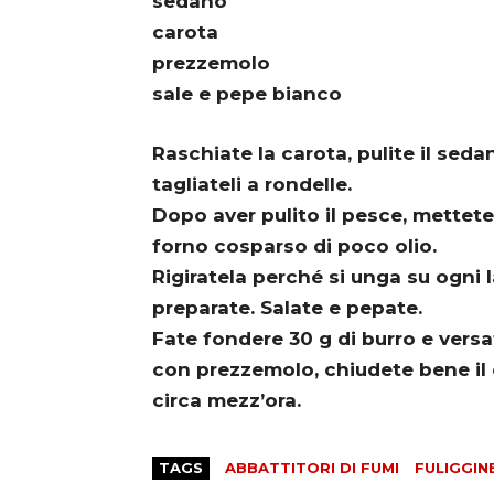
sedano
carota
prezzemolo
sale e pepe bianco
Raschiate la carota, pulite il sedan
tagliateli a rondelle.
Dopo aver pulito il pesce, mettete
forno cosparso di poco olio.
Rigiratela perché si unga su ogni l
preparate. Salate e pepate.
Fate fondere 30 g di burro e vers
con prezzemolo, chiudete bene il 
circa mezz’ora.
TAGS
ABBATTITORI DI FUMI
FULIGGIN