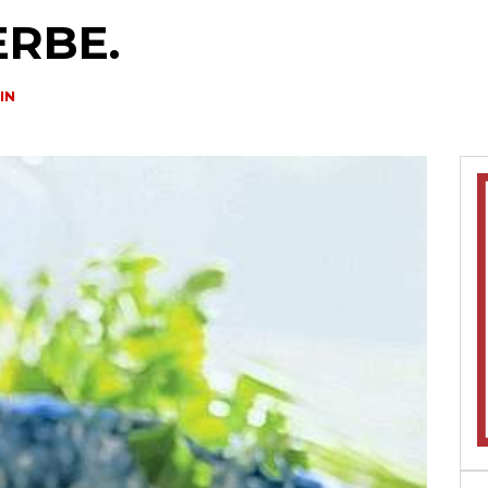
ERBE.
IN