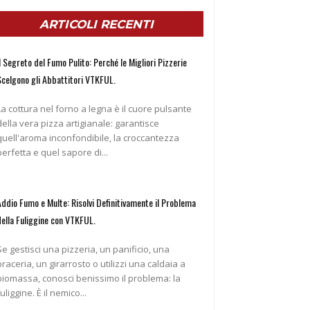
ARTICOLI RECENTI
l Segreto del Fumo Pulito: Perché le Migliori Pizzerie
Scelgono gli Abbattitori VTKFUL.
La cottura nel forno a legna è il cuore pulsante
della vera pizza artigianale: garantisce
quell'aroma inconfondibile, la croccantezza
perfetta e quel sapore di...
Addio Fumo e Multe: Risolvi Definitivamente il Problema
della Fuliggine con VTKFUL.
Se gestisci una pizzeria, un panificio, una
braceria, un girarrosto o utilizzi una caldaia a
biomassa, conosci benissimo il problema: la
fuliggine. È il nemico...