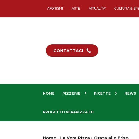
AFORISMI
ARTE
ATTUALITA’
CULTURA & SP
CONTATTACI
HOME
PIZZERIE
RICETTE
NEWS
PROGETTO VERAPIZZA.EU
Home
La Vera Pizza
Orata alle Erbe.