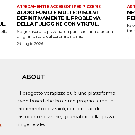
ARREDAMENTI E ACCESSORI PER PIZZERIE
ARR
ADDIO FUMO E MULTE: RISOLVI
NE
DEFINITIVAMENTE IL PROBLEMA
PE
L.
DELLA FULIGGINE CON VTKFUL.
New 
trio
ella
Se gestisci una pizzeria, un panificio, una braceria,
un girarrosto o utilizzi una caldaia...
21 L
24 Luglio 2026
ABOUT
Il progetto verapizza.eu è una piattaforma
web based che ha come proprio target di
riferimento i pizzaioli, i proprietari di
ristoranti e pizzerie, gli amatori della pizza
in generale.