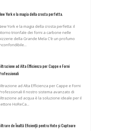
New York e la magia della crosta perfetta.
New York e la magia della crosta perfetta: il
ritorno trionfale dei forni a carbone nelle
pizzerie della Grande Mela C’è un profumo
inconfondibile...
Filtrazione ad Alta Efficienza per Cappe e Forni
Professionali
Filtrazione ad Alta Efficienza per Cappe e Forni
ofessionali Il nostro sistema avanzato di
filtrazione ad acqua è la soluzione ideale per il
settore HoReCa...
Filtrare de Înaltă Eficiență pentru Hote și Cuptoare