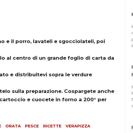
o e il porro, lavateli e sgocciolateli, poi
lo al centro di un grande foglio di carta da
ato e distribuitevi sopra le verdure
atelo sulla preparazione. Cospargete anche
Pr
cartoccio e cuocete in forno a 200° per
E
ORATA
PESCE
RICETTE
VERAPIZZA