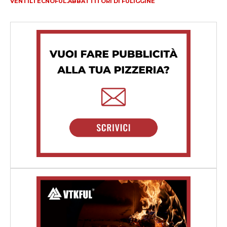
VENTILTECNOFUL.ABBATTITORI DI FULIGGINE