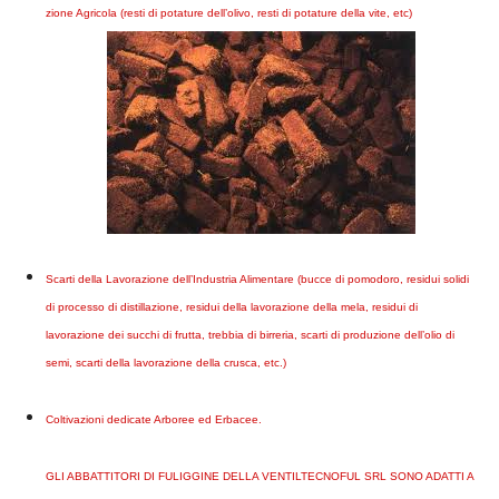
zione Agricola (resti di potature dell’olivo, resti di potature della vite, etc)
Scarti della Lavorazione dell’Industria Alimentare (bucce di pomodoro, residui solidi
di processo di distillazione, residui della lavorazione della mela, residui di
lavorazione dei succhi di frutta, trebbia di birreria, scarti di produzione dell’olio di
semi, scarti della lavorazione della crusca, etc.)
Coltivazioni dedicate Arboree ed Erbacee.
GLI ABBATTITORI DI FULIGGINE DELLA VENTILTECNOFUL SRL SONO ADATTI A