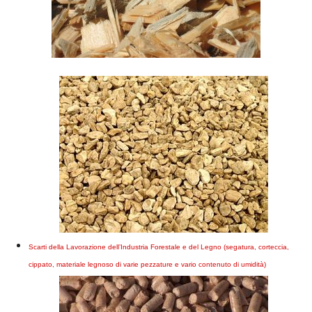
Scarti della Lavorazione dell’Industria Forestale e del Legno (segatura, corteccia,
cippato, materiale legnoso di varie pezzature e vario contenuto di umidità)