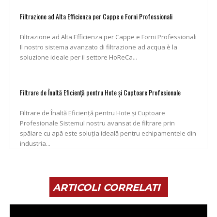
Filtrazione ad Alta Efficienza per Cappe e Forni Professionali
Filtrazione ad Alta Efficienza per Cappe e Forni Professionali
Il nostro sistema avanzato di filtrazione ad acqua è la
soluzione ideale per il settore HoReCa...
Filtrare de Înaltă Eficiență pentru Hote și Cuptoare Profesionale
Filtrare de Înaltă Eficiență pentru Hote și Cuptoare
Profesionale Sistemul nostru avansat de filtrare prin
spălare cu apă este soluția ideală pentru echipamentele din
industria...
ARTICOLI CORRELATI