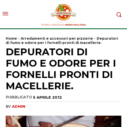
Home
Arredamenti e accessori per pizzerie
Depuratori
di fumo e odore per i fornelli pronti di macellerie.
DEPURATORI DI
FUMO E ODORE PER I
FORNELLI PRONTI DI
MACELLERIE.
PUBBLICATO
5 APRILE 2012
BY
ADMIN