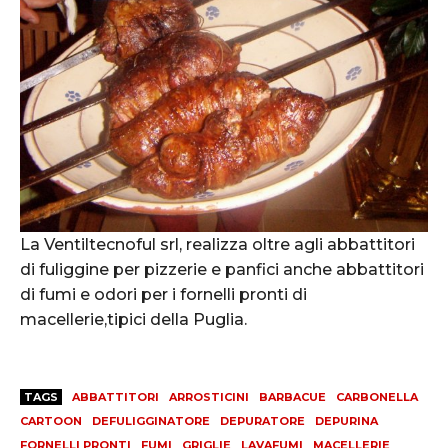
La Ventiltecnoful srl, realizza oltre agli abbattitori
di fuliggine per pizzerie e panfici anche abbattitori
di fumi e odori per i fornelli pronti di
macellerie,tipici della Puglia.
TAGS
ABBATTITORI
ARROSTICINI
BARBACUE
CARBONELLA
CARTOON
DEFULIGGINATORE
DEPURATORE
DEPURINA
FORNELLI PRONTI
FUMI
GRIGLIE
LAVAFUMI
MACELLERIE