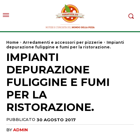
Home
Arredamenti e accessori per pizzerie
Impianti
depurazione fuliggine e fumi per la ristorazione.
IMPIANTI
DEPURAZIONE
FULIGGINE E FUMI
PER LA
RISTORAZIONE.
PUBBLICATO
30 AGOSTO 2017
BY
ADMIN