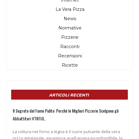
Internet
La Vera Pizza
News
Normative
Pizzerie
Racconti
Recensioni
Ricette
ARTICOLI RECENTI
Il Segreto del Fumo Pulito: Perché le Migliori Pizzerie Scelgono gli
Abbattitori VTKFUL.
La cottura nel forno a legna è il cuore pulsante della vera
pizza artigianale: garantisce quell'aroma inconfondibile, la