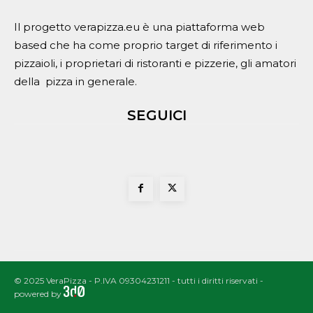
Il progetto verapizza.eu è una piattaforma web
based che ha come proprio target di riferimento i
pizzaioli, i proprietari di ristoranti e pizzerie, gli amatori
della pizza in generale.
SEGUICI
© 2025 VeraPizza - P.IVA 09304231211 - tutti i diritti riservati -
powered by