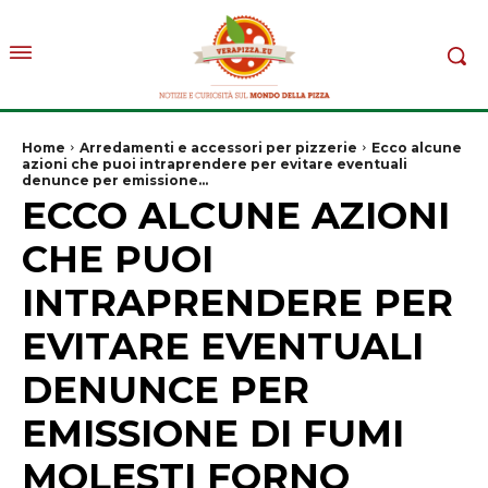
Home
Arredamenti e accessori per pizzerie
Ecco alcune
azioni che puoi intraprendere per evitare eventuali
denunce per emissione...
ECCO ALCUNE AZIONI
CHE PUOI
INTRAPRENDERE PER
EVITARE EVENTUALI
DENUNCE PER
EMISSIONE DI FUMI
MOLESTI FORNO