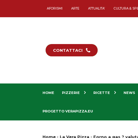
AFORISMI
ARTE
ATTUALITA’
CULTURA & SP
CONTATTACI
HOME
PIZZERIE
RICETTE
NEWS
PROGETTO VERAPIZZA.EU
Home
La Vera Pizza
Forno a gas ? valut