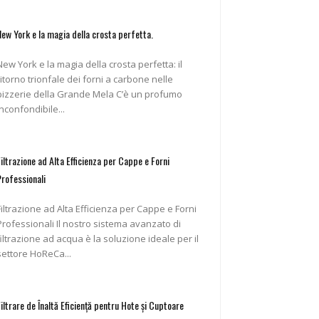
New York e la magia della crosta perfetta.
New York e la magia della crosta perfetta: il
ritorno trionfale dei forni a carbone nelle
pizzerie della Grande Mela C’è un profumo
inconfondibile...
Filtrazione ad Alta Efficienza per Cappe e Forni
Professionali
Filtrazione ad Alta Efficienza per Cappe e Forni
ofessionali Il nostro sistema avanzato di
filtrazione ad acqua è la soluzione ideale per il
settore HoReCa...
Filtrare de Înaltă Eficiență pentru Hote și Cuptoare