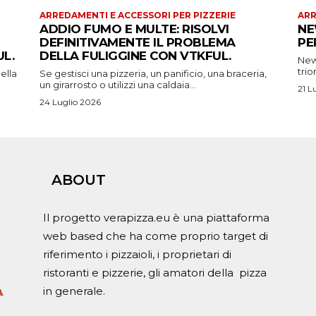
ARREDAMENTI E ACCESSORI PER PIZZERIE
ARR
ADDIO FUMO E MULTE: RISOLVI
NE
DEFINITIVAMENTE IL PROBLEMA
PE
L.
DELLA FULIGGINE CON VTKFUL.
New 
trio
ella
Se gestisci una pizzeria, un panificio, una braceria,
un girarrosto o utilizzi una caldaia...
21 L
24 Luglio 2026
ABOUT
Il progetto verapizza.eu è una piattaforma
web based che ha come proprio target di
riferimento i pizzaioli, i proprietari di
ristoranti e pizzerie, gli amatori della pizza
in generale.