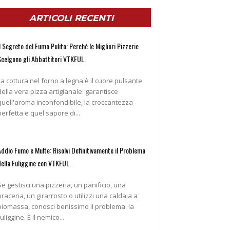
ARTICOLI RECENTI
l Segreto del Fumo Pulito: Perché le Migliori Pizzerie
Scelgono gli Abbattitori VTKFUL.
La cottura nel forno a legna è il cuore pulsante
della vera pizza artigianale: garantisce
quell'aroma inconfondibile, la croccantezza
perfetta e quel sapore di...
Addio Fumo e Multe: Risolvi Definitivamente il Problema
della Fuliggine con VTKFUL.
Se gestisci una pizzeria, un panificio, una
braceria, un girarrosto o utilizzi una caldaia a
biomassa, conosci benissimo il problema: la
fuliggine. È il nemico...