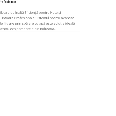
Profesionale
Filtrare de Înaltă Eficiență pentru Hote și
uptoare Profesionale Sistemul nostru avansat
de filtrare prin spălare cu apă este soluția ideală
pentru echipamentele din industria...