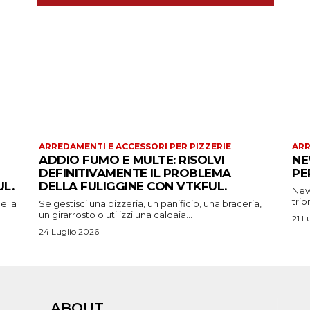
ARREDAMENTI E ACCESSORI PER PIZZERIE
ARR
ADDIO FUMO E MULTE: RISOLVI
NE
DEFINITIVAMENTE IL PROBLEMA
PE
L.
DELLA FULIGGINE CON VTKFUL.
New 
trio
ella
Se gestisci una pizzeria, un panificio, una braceria,
un girarrosto o utilizzi una caldaia...
21 L
24 Luglio 2026
ABOUT