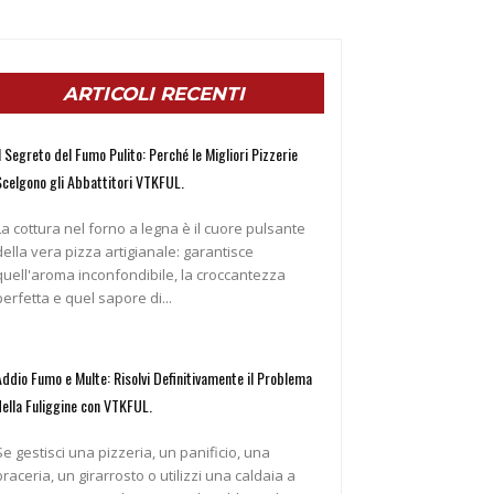
ARTICOLI RECENTI
l Segreto del Fumo Pulito: Perché le Migliori Pizzerie
Scelgono gli Abbattitori VTKFUL.
La cottura nel forno a legna è il cuore pulsante
della vera pizza artigianale: garantisce
quell'aroma inconfondibile, la croccantezza
perfetta e quel sapore di...
Addio Fumo e Multe: Risolvi Definitivamente il Problema
della Fuliggine con VTKFUL.
Se gestisci una pizzeria, un panificio, una
braceria, un girarrosto o utilizzi una caldaia a