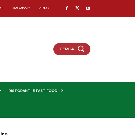
GI
UMORISMO
VIDEO
CERCA
RISTORANTI E FAST FOOD
gine.