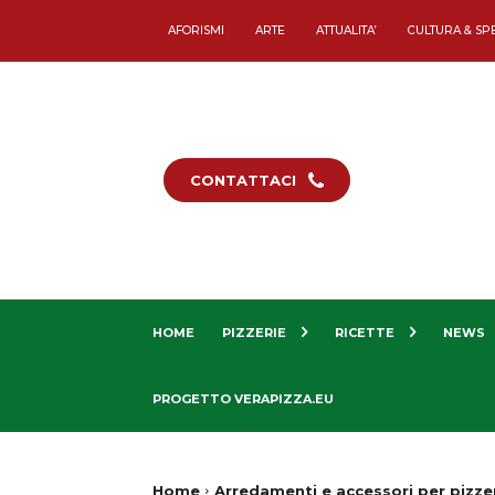
AFORISMI
ARTE
ATTUALITA’
CULTURA & SP
CONTATTACI
HOME
PIZZERIE
RICETTE
NEWS
PROGETTO VERAPIZZA.EU
Home
Arredamenti e accessori per pizze