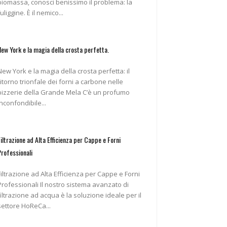
biomassa, conosci benissimo il problema: la
fuliggine. È il nemico...
New York e la magia della crosta perfetta.
New York e la magia della crosta perfetta: il
ritorno trionfale dei forni a carbone nelle
pizzerie della Grande Mela C’è un profumo
inconfondibile...
Filtrazione ad Alta Efficienza per Cappe e Forni
Professionali
Filtrazione ad Alta Efficienza per Cappe e Forni
ofessionali Il nostro sistema avanzato di
filtrazione ad acqua è la soluzione ideale per il
settore HoReCa...