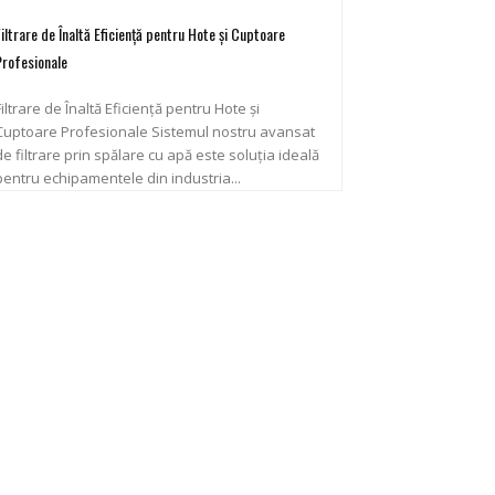
Filtrare de Înaltă Eficiență pentru Hote și Cuptoare
Profesionale
Filtrare de Înaltă Eficiență pentru Hote și
uptoare Profesionale Sistemul nostru avansat
de filtrare prin spălare cu apă este soluția ideală
pentru echipamentele din industria...