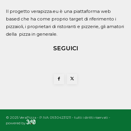
Il progetto verapizza.eu è una piattaforma web
based che ha come proprio target di riferimento i
pizzaioli, i proprietari di ristoranti e pizzerie, gli amatori
della pizza in generale.
SEGUICI
© 2025 VeraPizza - P.IVA 09304231211 - tutti i diritti riservati -
powered by