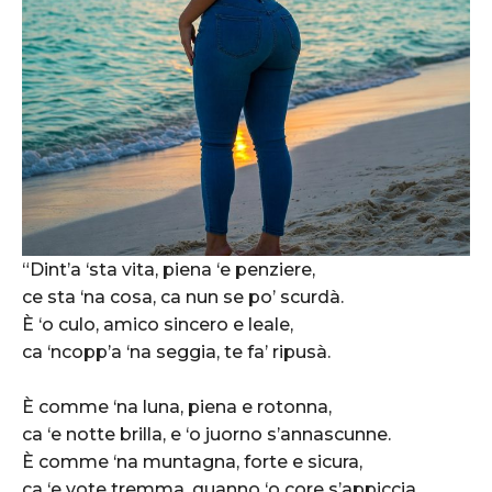
“Dint’a ‘sta vita, piena ‘e penziere,
ce sta ‘na cosa, ca nun se po’ scurdà.
È ‘o culo, amico sincero e leale,
ca ‘ncopp’a ‘na seggia, te fa’ ripusà.
È comme ‘na luna, piena e rotonna,
ca ‘e notte brilla, e ‘o juorno s’annascunne.
È comme ‘na muntagna, forte e sicura,
ca ‘e vote tremma, quanno ‘o core s’appiccia.