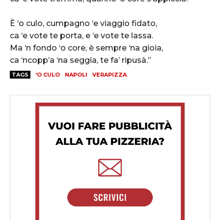
È ‘o culo, cumpagno ‘e viaggio fidato,
ca ‘e vote te porta, e ‘e vote te lassa.
Ma ‘n fondo ‘o core, è sempre ‘na gioia,
ca ‘ncopp’a ‘na seggia, te fa’ ripusà.”
TAGS
'O CULO
NAPOLI
VERAPIZZA