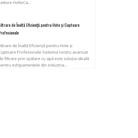
settore HoReCa...
Filtrare de Înaltă Eficiență pentru Hote și Cuptoare
Profesionale
Filtrare de Înaltă Eficiență pentru Hote și
uptoare Profesionale Sistemul nostru avansat
de filtrare prin spălare cu apă este soluția ideală
pentru echipamentele din industria...