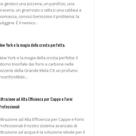
Se gestisci una pizzeria, un panificio, una
braceria, un girarrosto o utilizzi una caldaia a
biomassa, conosci benissimo il problema: la
fuliggine. È il nemico...
New York e la magia della crosta perfetta.
New York e la magia della crosta perfetta: il
ritorno trionfale dei forni a carbone nelle
pizzerie della Grande Mela C’è un profumo
inconfondibile...
Filtrazione ad Alta Efficienza per Cappe e Forni
Professionali
Filtrazione ad Alta Efficienza per Cappe e Forni
ofessionali Il nostro sistema avanzato di
filtrazione ad acqua è la soluzione ideale per il