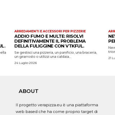
ARREDAMENTI E ACCESSORI PER PIZZERIE
ARR
ADDIO FUMO E MULTE: RISOLVI
NE
DEFINITIVAMENTE IL PROBLEMA
PE
L.
DELLA FULIGGINE CON VTKFUL.
New 
trio
ella
Se gestisci una pizzeria, un panificio, una braceria,
un girarrosto o utilizzi una caldaia...
21 L
24 Luglio 2026
ABOUT
Il progetto verapizza.eu è una piattaforma
web based che ha come proprio target di