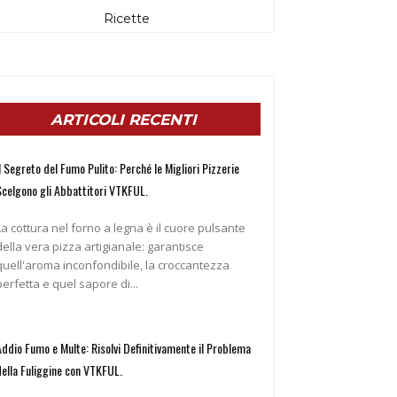
Ricette
ARTICOLI RECENTI
l Segreto del Fumo Pulito: Perché le Migliori Pizzerie
Scelgono gli Abbattitori VTKFUL.
La cottura nel forno a legna è il cuore pulsante
della vera pizza artigianale: garantisce
quell'aroma inconfondibile, la croccantezza
perfetta e quel sapore di...
Addio Fumo e Multe: Risolvi Definitivamente il Problema
della Fuliggine con VTKFUL.