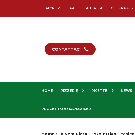
AFORISMI
ARTE
ATTUALITA’
CULTURA & SP
CONTATTACI
HOME
PIZZERIE
RICETTE
NEWS
PROGETTO VERAPIZZA.EU
Home
La Vera Pizza
L'Obiettivo Tecnic