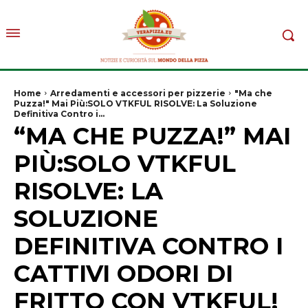
Home
Arredamenti e accessori per pizzerie
"Ma che
Puzza!" Mai Più:SOLO VTKFUL RISOLVE: La Soluzione
Definitiva Contro i...
“MA CHE PUZZA!” MAI
PIÙ:SOLO VTKFUL
RISOLVE: LA
SOLUZIONE
DEFINITIVA CONTRO I
CATTIVI ODORI DI
FRITTO CON VTKFUL!