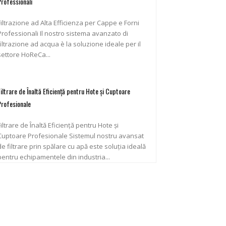
Professionali
Filtrazione ad Alta Efficienza per Cappe e Forni
ofessionali Il nostro sistema avanzato di
filtrazione ad acqua è la soluzione ideale per il
settore HoReCa...
Filtrare de Înaltă Eficiență pentru Hote și Cuptoare
Profesionale
Filtrare de Înaltă Eficiență pentru Hote și
uptoare Profesionale Sistemul nostru avansat
de filtrare prin spălare cu apă este soluția ideală
pentru echipamentele din industria...