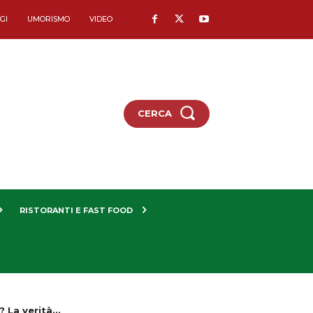
GI
UMORISMO
VIDEO
CERCA
RISTORANTI E FAST FOOD
 La verità...