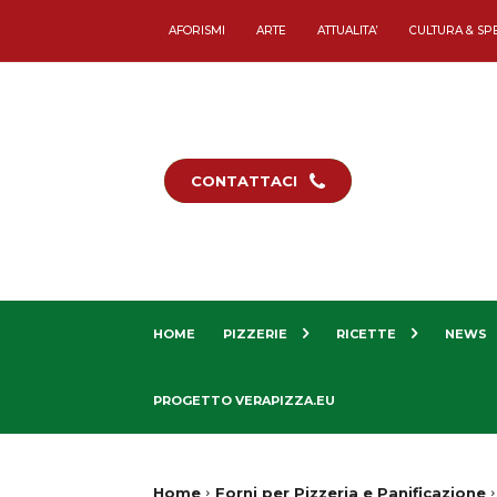
AFORISMI
ARTE
ATTUALITA’
CULTURA & SP
CONTATTACI
HOME
PIZZERIE
RICETTE
NEWS
PROGETTO VERAPIZZA.EU
Home
Forni per Pizzeria e Panificazione