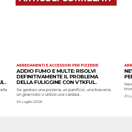
ARREDAMENTI E ACCESSORI PER PIZZERIE
ARR
ADDIO FUMO E MULTE: RISOLVI
NE
DEFINITIVAMENTE IL PROBLEMA
PE
L.
DELLA FULIGGINE CON VTKFUL.
New 
trio
ella
Se gestisci una pizzeria, un panificio, una braceria,
un girarrosto o utilizzi una caldaia...
21 L
24 Luglio 2026