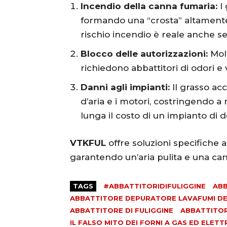
Incendio della canna fumaria:
I 
formando una “crosta” altamente 
rischio incendio è reale anche s
Blocco delle autorizzazioni:
Molt
richiedono abbattitori di odori e
Danni agli impianti:
Il grasso ac
d’aria e i motori, costringendo a
lunga il costo di un impianto di 
VTKFUL
offre soluzioni specifiche an
garantendo un’aria pulita e una ca
TAGS
#ABBATTITORIDIFULIGGINE
ABB
ABBATTITORE DEPURATORE LAVAFUMI DEF
ABBATTITORE DI FULIGGINE
ABBATTITORI
IL FALSO MITO DEI FORNI A GAS ED ELET