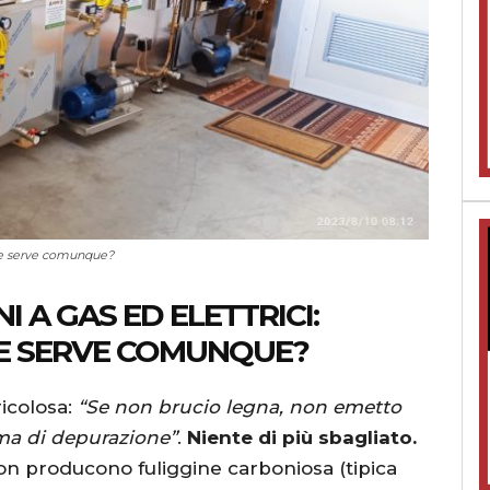
itore serve comunque?
I A GAS ED ELETTRICI:
RE SERVE COMUNQUE?
ricolosa:
“Se non brucio legna, non emetto
ma di depurazione”
.
Niente di più sbagliato.
 non producono fuliggine carboniosa (tipica