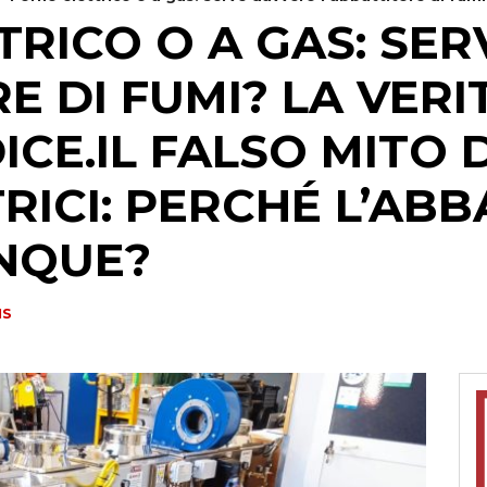
TRICO O A GAS: SE
E DI FUMI? LA VERI
ICE.IL FALSO MITO 
RICI: PERCHÉ L’AB
NQUE?
NS