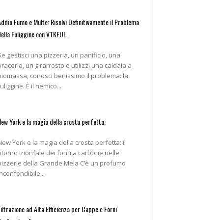
Addio Fumo e Multe: Risolvi Definitivamente il Problema
della Fuliggine con VTKFUL.
Se gestisci una pizzeria, un panificio, una
braceria, un girarrosto o utilizzi una caldaia a
biomassa, conosci benissimo il problema: la
fuliggine. È il nemico...
New York e la magia della crosta perfetta.
New York e la magia della crosta perfetta: il
ritorno trionfale dei forni a carbone nelle
pizzerie della Grande Mela C’è un profumo
inconfondibile...
Filtrazione ad Alta Efficienza per Cappe e Forni