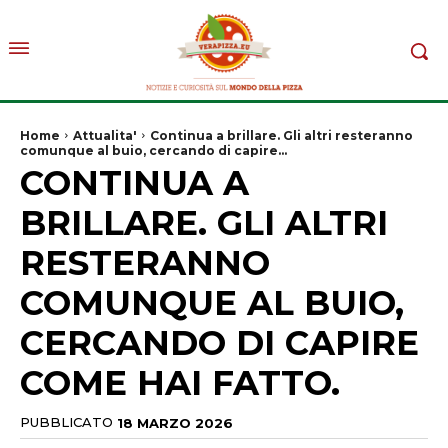
Home
Attualita'
Continua a brillare. Gli altri resteranno
comunque al buio, cercando di capire...
CONTINUA A
BRILLARE. GLI ALTRI
RESTERANNO
COMUNQUE AL BUIO,
CERCANDO DI CAPIRE
COME HAI FATTO.
PUBBLICATO
18 MARZO 2026