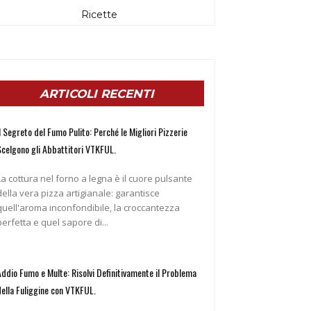
Ricette
ARTICOLI RECENTI
l Segreto del Fumo Pulito: Perché le Migliori Pizzerie
Scelgono gli Abbattitori VTKFUL.
La cottura nel forno a legna è il cuore pulsante
della vera pizza artigianale: garantisce
quell'aroma inconfondibile, la croccantezza
perfetta e quel sapore di...
Addio Fumo e Multe: Risolvi Definitivamente il Problema
della Fuliggine con VTKFUL.