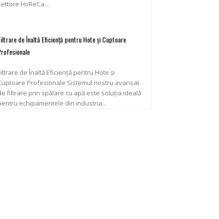
settore HoReCa...
Filtrare de Înaltă Eficiență pentru Hote și Cuptoare
Profesionale
Filtrare de Înaltă Eficiență pentru Hote și
uptoare Profesionale Sistemul nostru avansat
de filtrare prin spălare cu apă este soluția ideală
pentru echipamentele din industria...