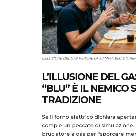
L’ILLUSIONE DEL GAS PERCHÉ LA FIAMMA BLU È IL NE
L’ILLUSIONE DEL G
“BLU” È IL NEMICO
TRADIZIONE
Se il forno elettrico dichiara aperta
compie un peccato di simulazione. M
bruciatore a gas per “sporcare m