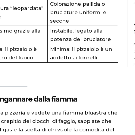
Colorazione pallida o
ura “leopardata”
bruciature uniformi e
e
secche
simo grazie alla
Instabile, legato alla
potenza del bruciatore
 il pizzaiolo è
Minima: il pizzaiolo è un
C
ro del fuoco
addetto ai fornelli
 ingannare dalla fiamma
na pizzeria e vedete una fiamma bluastra che
 crepitio dei ciocchi di faggio, sappiate che
l gas è la scelta di chi vuole la comodità del