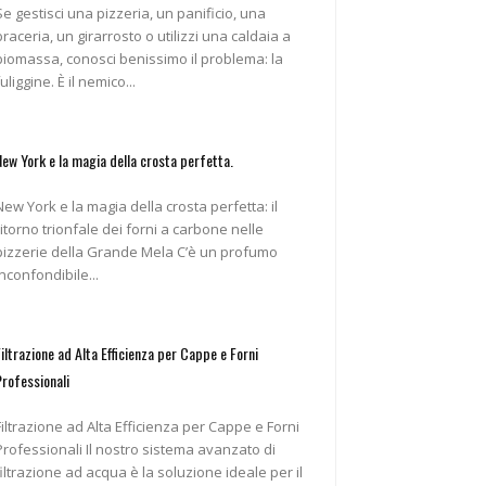
Se gestisci una pizzeria, un panificio, una
braceria, un girarrosto o utilizzi una caldaia a
biomassa, conosci benissimo il problema: la
fuliggine. È il nemico...
New York e la magia della crosta perfetta.
New York e la magia della crosta perfetta: il
ritorno trionfale dei forni a carbone nelle
pizzerie della Grande Mela C’è un profumo
inconfondibile...
Filtrazione ad Alta Efficienza per Cappe e Forni
Professionali
Filtrazione ad Alta Efficienza per Cappe e Forni
ofessionali Il nostro sistema avanzato di
filtrazione ad acqua è la soluzione ideale per il