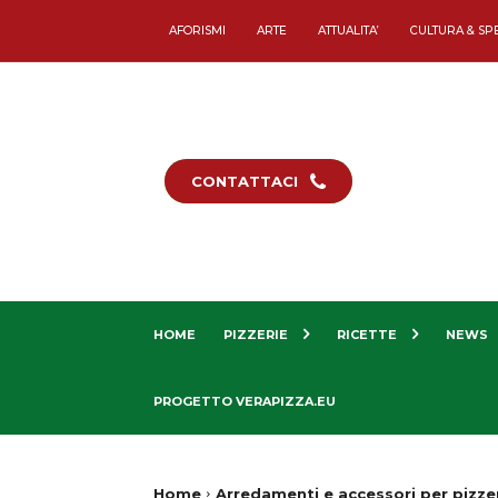
AFORISMI
ARTE
ATTUALITA’
CULTURA & SP
CONTATTACI
HOME
PIZZERIE
RICETTE
NEWS
PROGETTO VERAPIZZA.EU
Home
Arredamenti e accessori per pizze