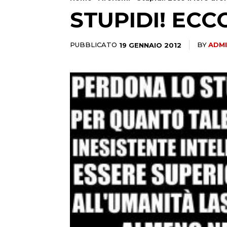
STUPIDI! ECC
PUBBLICATO
19 GENNAIO 2012
BY
ADM