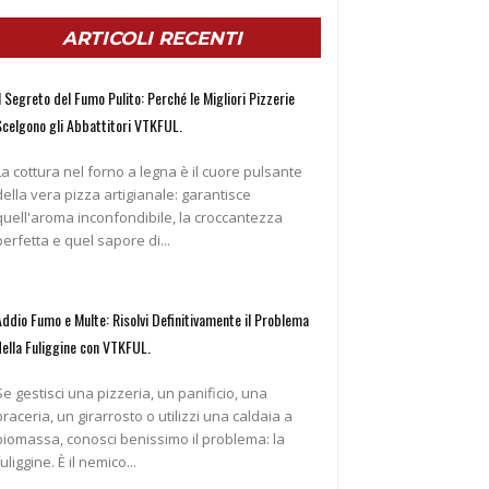
ARTICOLI RECENTI
l Segreto del Fumo Pulito: Perché le Migliori Pizzerie
Scelgono gli Abbattitori VTKFUL.
La cottura nel forno a legna è il cuore pulsante
della vera pizza artigianale: garantisce
quell'aroma inconfondibile, la croccantezza
perfetta e quel sapore di...
Addio Fumo e Multe: Risolvi Definitivamente il Problema
della Fuliggine con VTKFUL.
Se gestisci una pizzeria, un panificio, una
braceria, un girarrosto o utilizzi una caldaia a
biomassa, conosci benissimo il problema: la
fuliggine. È il nemico...