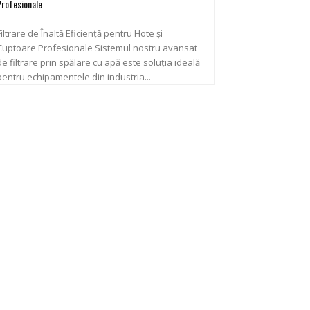
Profesionale
Filtrare de Înaltă Eficiență pentru Hote și
uptoare Profesionale Sistemul nostru avansat
de filtrare prin spălare cu apă este soluția ideală
pentru echipamentele din industria...