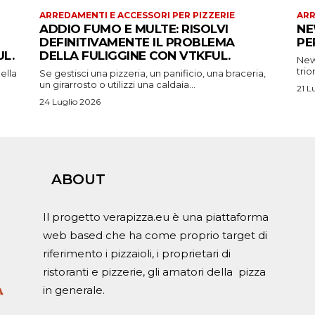
ARREDAMENTI E ACCESSORI PER PIZZERIE
ARR
ADDIO FUMO E MULTE: RISOLVI
NE
DEFINITIVAMENTE IL PROBLEMA
PE
L.
DELLA FULIGGINE CON VTKFUL.
New 
trio
ella
Se gestisci una pizzeria, un panificio, una braceria,
un girarrosto o utilizzi una caldaia...
21 L
24 Luglio 2026
ABOUT
Il progetto verapizza.eu è una piattaforma
web based che ha come proprio target di
riferimento i pizzaioli, i proprietari di
ristoranti e pizzerie, gli amatori della pizza
in generale.