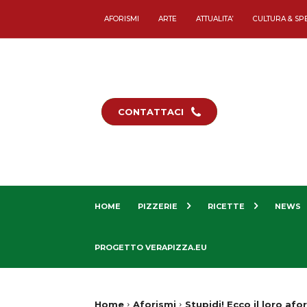
AFORISMI
ARTE
ATTUALITA’
CULTURA & SP
CONTATTACI
HOME
PIZZERIE
RICETTE
NEWS
PROGETTO VERAPIZZA.EU
Home
Aforismi
Stupidi! Ecco il loro afo