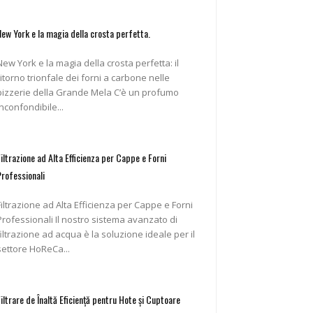
New York e la magia della crosta perfetta.
New York e la magia della crosta perfetta: il
ritorno trionfale dei forni a carbone nelle
pizzerie della Grande Mela C’è un profumo
inconfondibile...
Filtrazione ad Alta Efficienza per Cappe e Forni
Professionali
Filtrazione ad Alta Efficienza per Cappe e Forni
ofessionali Il nostro sistema avanzato di
filtrazione ad acqua è la soluzione ideale per il
settore HoReCa...
Filtrare de Înaltă Eficiență pentru Hote și Cuptoare