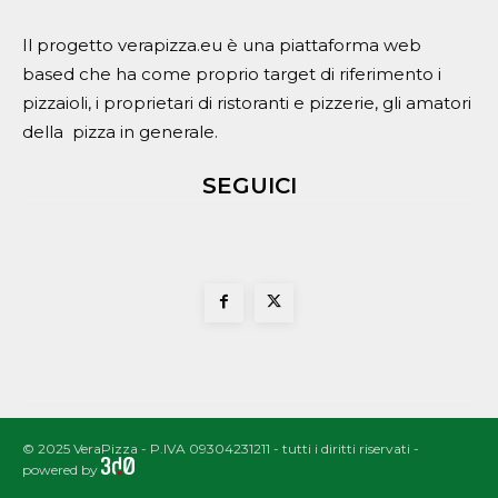
Il progetto verapizza.eu è una piattaforma web
based che ha come proprio target di riferimento i
pizzaioli, i proprietari di ristoranti e pizzerie, gli amatori
della pizza in generale.
SEGUICI
© 2025 VeraPizza - P.IVA 09304231211 - tutti i diritti riservati -
powered by