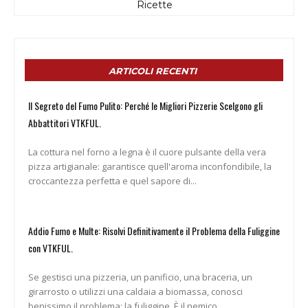
Ricette
ARTICOLI RECENTI
Il Segreto del Fumo Pulito: Perché le Migliori Pizzerie Scelgono gli
Abbattitori VTKFUL.
La cottura nel forno a legna è il cuore pulsante della vera
pizza artigianale: garantisce quell'aroma inconfondibile, la
croccantezza perfetta e quel sapore di...
Addio Fumo e Multe: Risolvi Definitivamente il Problema della Fuliggine
con VTKFUL.
Se gestisci una pizzeria, un panificio, una braceria, un
girarrosto o utilizzi una caldaia a biomassa, conosci
benissimo il problema: la fuliggine. È il nemico...