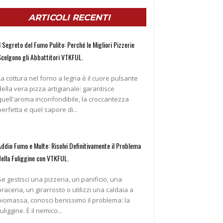
ARTICOLI RECENTI
l Segreto del Fumo Pulito: Perché le Migliori Pizzerie
Scelgono gli Abbattitori VTKFUL.
La cottura nel forno a legna è il cuore pulsante
della vera pizza artigianale: garantisce
quell'aroma inconfondibile, la croccantezza
perfetta e quel sapore di...
Addio Fumo e Multe: Risolvi Definitivamente il Problema
della Fuliggine con VTKFUL.
Se gestisci una pizzeria, un panificio, una
braceria, un girarrosto o utilizzi una caldaia a
biomassa, conosci benissimo il problema: la
fuliggine. È il nemico...