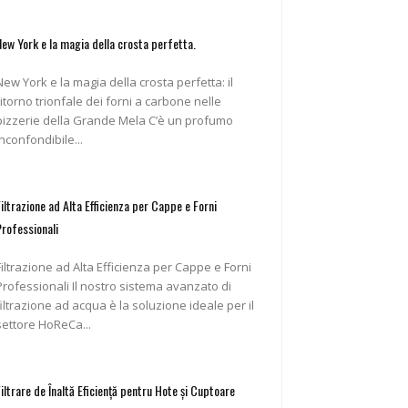
New York e la magia della crosta perfetta.
New York e la magia della crosta perfetta: il
ritorno trionfale dei forni a carbone nelle
pizzerie della Grande Mela C’è un profumo
inconfondibile...
Filtrazione ad Alta Efficienza per Cappe e Forni
Professionali
Filtrazione ad Alta Efficienza per Cappe e Forni
ofessionali Il nostro sistema avanzato di
filtrazione ad acqua è la soluzione ideale per il
settore HoReCa...
Filtrare de Înaltă Eficiență pentru Hote și Cuptoare