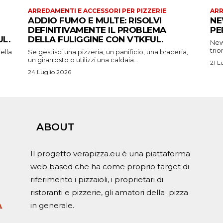
ARREDAMENTI E ACCESSORI PER PIZZERIE
ARR
ADDIO FUMO E MULTE: RISOLVI
NE
DEFINITIVAMENTE IL PROBLEMA
PE
L.
DELLA FULIGGINE CON VTKFUL.
New 
trio
ella
Se gestisci una pizzeria, un panificio, una braceria,
un girarrosto o utilizzi una caldaia...
21 L
24 Luglio 2026
ABOUT
Il progetto verapizza.eu è una piattaforma
web based che ha come proprio target di
riferimento i pizzaioli, i proprietari di
ristoranti e pizzerie, gli amatori della pizza
in generale.