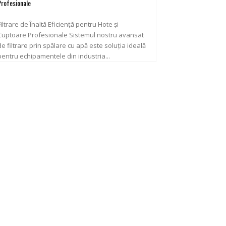
Profesionale
Filtrare de Înaltă Eficiență pentru Hote și
uptoare Profesionale Sistemul nostru avansat
de filtrare prin spălare cu apă este soluția ideală
pentru echipamentele din industria...