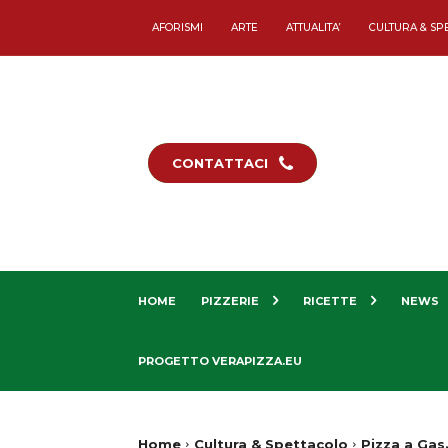
AFORISMI
ARTE
ATTUALITA’
CULTURA & SP
CONTATTACI
HOME
PIZZERIE
RICETTE
NEWS
PROGETTO VERAPIZZA.EU
Home
Cultura & Spettacolo
Pizza a Gas