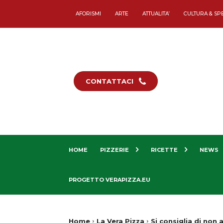
AFORISMI
ARTE
ATTUALITA’
CULTURA & SP
CONTATTACI
HOME
PIZZERIE
RICETTE
NEWS
PROGETTO VERAPIZZA.EU
Home
La Vera Pizza
Si consiglia di non 