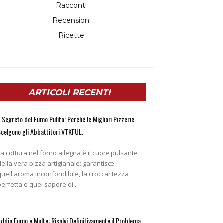
Racconti
Recensioni
Ricette
ARTICOLI RECENTI
l Segreto del Fumo Pulito: Perché le Migliori Pizzerie
Scelgono gli Abbattitori VTKFUL.
La cottura nel forno a legna è il cuore pulsante
della vera pizza artigianale: garantisce
quell'aroma inconfondibile, la croccantezza
perfetta e quel sapore di...
Addio Fumo e Multe: Risolvi Definitivamente il Problema