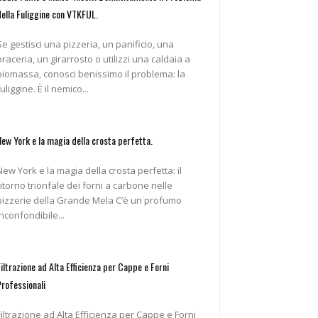
della Fuliggine con VTKFUL.
Se gestisci una pizzeria, un panificio, una
braceria, un girarrosto o utilizzi una caldaia a
biomassa, conosci benissimo il problema: la
fuliggine. È il nemico...
New York e la magia della crosta perfetta.
New York e la magia della crosta perfetta: il
ritorno trionfale dei forni a carbone nelle
pizzerie della Grande Mela C’è un profumo
inconfondibile...
Filtrazione ad Alta Efficienza per Cappe e Forni
Professionali
Filtrazione ad Alta Efficienza per Cappe e Forni