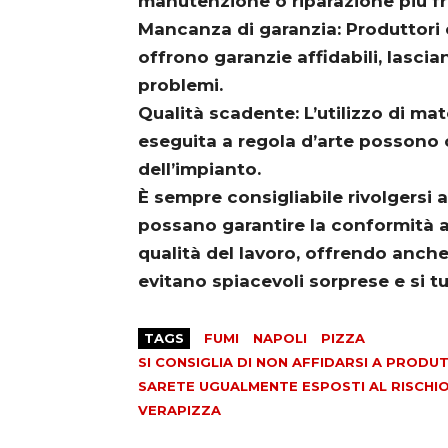
manutenzione o riparazione più fr
Mancanza di garanzia: Produttori 
offrono garanzie affidabili, lascia
problemi.
Qualità scadente: L’utilizzo di ma
eseguita a regola d’arte possono c
dell’impianto.
È sempre consigliabile rivolgersi a 
possano garantire la conformità all
qualità del lavoro, offrendo anch
evitano spiacevoli sorprese e si tu
TAGS
FUMI
NAPOLI
PIZZA
SI CONSIGLIA DI NON AFFIDARSI A PRODU
SARETE UGUALMENTE ESPOSTI AL RISCHIO 
VERAPIZZA