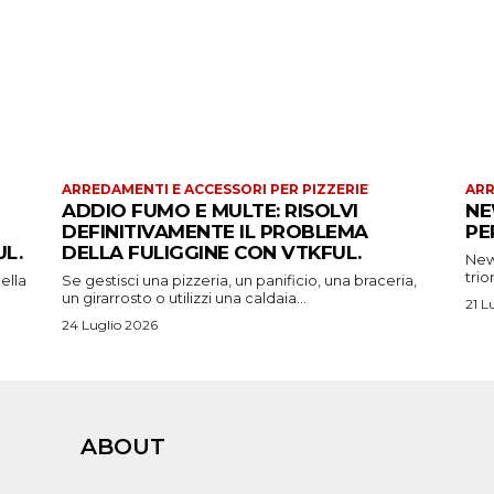
ARREDAMENTI E ACCESSORI PER PIZZERIE
ARR
ADDIO FUMO E MULTE: RISOLVI
NE
DEFINITIVAMENTE IL PROBLEMA
PE
L.
DELLA FULIGGINE CON VTKFUL.
New 
trio
ella
Se gestisci una pizzeria, un panificio, una braceria,
un girarrosto o utilizzi una caldaia...
21 L
24 Luglio 2026
ABOUT