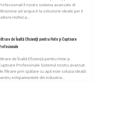
ofessionali Il nostro sistema avanzato di
filtrazione ad acqua è la soluzione ideale per il
settore HoReCa...
Filtrare de Înaltă Eficiență pentru Hote și Cuptoare
Profesionale
Filtrare de Înaltă Eficiență pentru Hote și
uptoare Profesionale Sistemul nostru avansat
de filtrare prin spălare cu apă este soluția ideală
pentru echipamentele din industria...